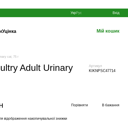
Укр
Рус
Вхід
Мій кошик
и
Уцінка
nary cat, 75 г
ltry Adult Urinary
Артикул
KIKNPSC47714
н
Порівняти
В бажання
ля відображення накопичувальної знижки