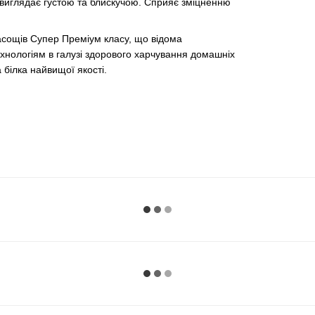
 виглядає густою та блискучою. Сприяє зміцненню
ласощів Супер Преміум класу, що відома
ехнологіям в галузі здорового харчування домашніх
 білка найвищої якості.