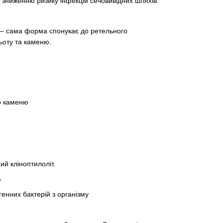
є зниженню ризику інфекцій сечовивідних шляхів.
 – сама форма спонукає до ретельного
ьоту та каменю.
о каменю
й кліноптилоліт.
ю
генних бактерій з організму