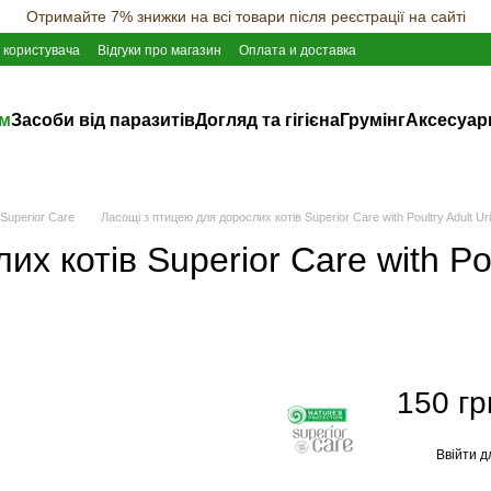
Отримайте 7% знижки на всі товари після реєстрації на сайті
 користувача
Відгуки про магазин
Оплата и доставка
ам
Засоби від паразитів
Догляд та гігієна
Грумінг
Аксесуар
 Superior Care
Ласощі з птицею для дорослих котів Superior Care with Poultry Adult Uri
х котів Superior Care with Pou
150 гр
Ввійти
д
%