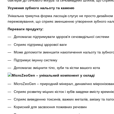
бактерій до сечового міхура та сечовивідних шляхів, що сприя
Усунення зубного нальоту та каменю
Унікальна трикутна форма ласощів слугує не просто дизайном
пережовування, що сприяє зменшенню утворення зубного нал
Переваги продукту:
Допомагає підтримувати здоров'я сечовидільної системи
Сприяє підтримці здорової ваги
Може допомогти зменшити накопичення нальоту та зубног
Підтримує імунну систему
Допомагає зміцнити тіло, зуби та кістки вашого кота
MicroZeoGen – унікальний компонент у складі
MicroZeoGen – природний мінерал, динамічно мікронізовани
Сприяє розвитку міцних кісток і зубів завдяки вмісту кремні
Сприяє виведенню токсинів, важких металів, аміаку та пато
Корисний для засвоєння поживних речовин