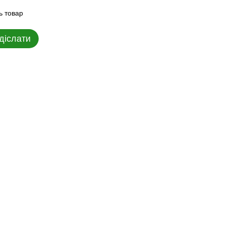
ь товар
діслати