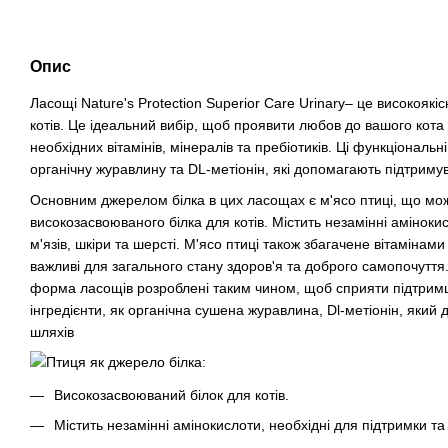
Опис
Ласощі Nature's Protection Superior Care Urinary– це високояк
котів. Це ідеальний вибір, щоб проявити любов до вашого ко
необхідних вітамінів, мінералів та пребіотиків. Ці функціональні
органічну журавлину та DL-метіонін, які допомагають підтриму
Основним джерелом білка в цих ласощах є м'ясо птиці, що мож
високозасвоюваного білка для котів. Містить незамінні аміноки
м'язів, шкіри та шерсті. М'ясо птиці також збагачене вітамінами
важливі для загального стану здоров'я та доброго самопочуття.
форма ласощів розроблені таким чином, щоб сприяти підтримці н
інгредієнти, як органічна сушена журавлина, Dl-метіонін, яки
шляхів
Птиця як джерело білка:
Високозасвоюваний білок для котів.
Містить незамінні амінокислоти, необхідні для підтримки та 