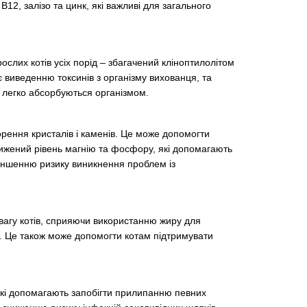
В12, залізо та цинк, які важливі для загального
слих котів усіх порід – збагачений кліноптилолітом
 виведенню токсинів з організму вихованця, та
ли легко абсорбуються організмом.
орення кристалів і каменів. Це може допомогти
нижений рівень магнію та фосфору, які допомагають
меншенню ризику виникнення проблем із
 вагу котів, сприяючи використанню жиру для
. Це також може допомогти котам підтримувати
кі допомагають запобігти прилипанню певних