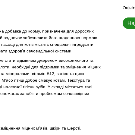
Оцініт
На
існа добавка до корму, призначена для дорослих
та й водночас забезпечити його щоденною нормою
 ласощі для котів містять спеціальні інгредієнти:
вати здоров'я сечовидільної системи.
е стати відмінним джерелом високоякісного та
слоти, необхідні для підтримки та зміцнення міцних
 та мінералами: вітамін В12, залізо та цинк –
 М'ясо птиці добре смакує котам. Текстура та
алежної гігієни зубів. У складі містяться такі
й допомагає запобігти проблемам сечовивідних
зміцнення міцних м'язів, шкіри та шерсті.