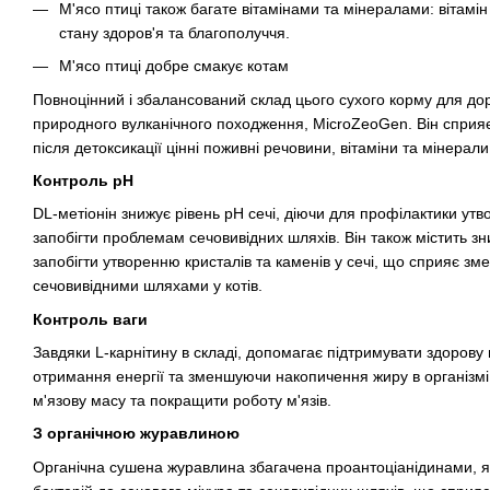
М'ясо птиці також багате вітамінами та мінералами: вітамін 
стану здоров'я та благополуччя.
М'ясо птиці добре смакує котам
Повноцінний і збалансований склад цього сухого корму для доро
природного вулканічного походження, MicroZeoGen. Він сприяє
після детоксикації цінні поживні речовини, вітаміни та мінера
Контроль рН
DL-метіонін знижує рівень рН сечі, діючи для профілактики утв
запобігти проблемам сечовивідних шляхів. Він також містить з
запобігти утворенню кристалів та каменів у сечі, що сприяє з
сечовивідними шляхами у котів.
Контроль ваги
Завдяки L-карнітину в складі, допомагає підтримувати здорову
отримання енергії та зменшуючи накопичення жиру в організмі
м'язову масу та покращити роботу м'язів.
З органічною журавлиною
Органічна сушена журавлина збагачена проантоціанідинами, я