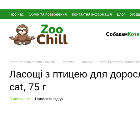
Перейти до основного контенту
Про нас
Обмін та повернення
Контактна інформація
Блог
Угода
Собакам
Кот
Інтернет зоомагазин ZooChill
Каталог
Котам
Котам Nature's Protection
Ласощі з птицею для доросли
cat, 75 г
В наявності
Написати відгук