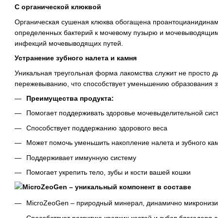
С органической клюквой
Органическая сушеная клюква обогащена проантоцианидинам
определенных бактерий к мочевому пузырю и мочевыводящим 
инфекций мочевыводящих путей.
Устранение зубного налета и камня
Уникальная треугольная форма лакомства служит не просто 
пережевыванию, что способствует уменьшению образования зу
Преимущества продукта:
Помогает поддерживать здоровье мочевыделительной сис
Способствует поддержанию здорового веса
Может помочь уменьшить накопление налета и зубного ка
Поддерживает иммунную систему
Помогает укрепить тело, зубы и кости вашей кошки
MicroZeoGen – уникальный компонент в составе
MicroZeoGen – природный минерал, динамично микронизи
Способствует развитию крепких костей и зубов благодаря