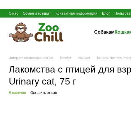
Перейти к основному контенту
О нас
Обмен и возврат
Контактная информация
Блог
Пользова
Собакам
Кошка
Интернет зоомагазин ZooChill
Каталог
Кошкам
Кошкам Nature's Protec
Лакомства с птицей для взро
Urinary cat, 75 г
В наличии
Оставить отзыв