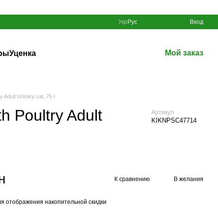
Укр
Рус
Вход
Мой заказ
ры
Уценка
Adult Urinary cat, 75 г
 Poultry Adult
Артикул
KIKNPSC47714
н
К сравнению
В желания
я отображения накопительной скидки