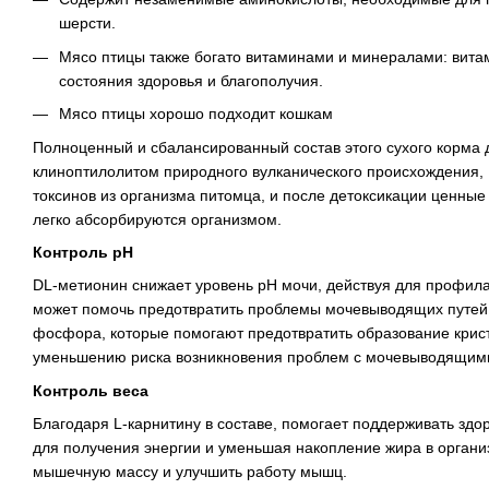
шерсти.
Мясо птицы также богато витаминами и минералами: витам
состояния здоровья и благополучия.
Мясо птицы хорошо подходит кошкам
Полноценный и сбалансированный состав этого сухого корма 
клиноптилолитом природного вулканического происхождения,
токсинов из организма питомца, и после детоксикации ценны
легко абсорбируются организмом.
Контроль рН
DL-метионин снижает уровень рН мочи, действуя для профила
может помочь предотвратить проблемы мочевыводящих путей.
фосфора, которые помогают предотвратить образование крист
уменьшению риска возникновения проблем с мочевыводящими
Контроль веса
Благодаря L-карнитину в составе, помогает поддерживать здо
для получения энергии и уменьшая накопление жира в органи
мышечную массу и улучшить работу мышц.