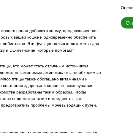
Оцени
От
сококачественная добавка к корму, предназначенная
юбовь к вашей кошке и одновременно обеспечить
пребиотиков. Эти функциональные лакомства для
ву и DL-метионин, которые помогают
птицы, что может стать отличным источником
Содержит незаменимые аминокислоты, необходимые
. Мясо птицы также обогащено витаминами и
о состояния здоровья и хорошего самочувствия.
комства разработаны таким образом, чтобы
ставе содержатся такие ингредиенты, как
т предотвратить проблемы мочевыводящих путей.
оддержания и укрепления крепких мышц, кожи и