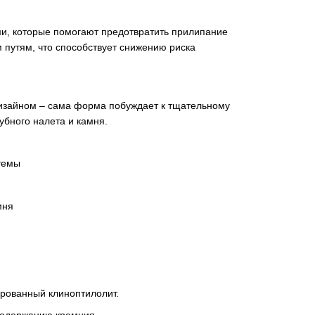
и, которые помогают предотвратить прилипание
путям, что способствует снижению риска
дизайном – сама форма побуждает к тщательному
бного налета и камня.
темы
мня
рованный клиноптилолит.
 содержанию кремния