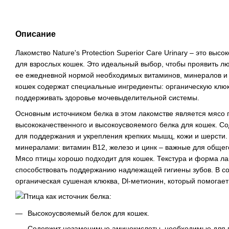
Описание
Лакомство Nature's Protection Superior Care Urinary – это вы
для взрослых кошек. Это идеальный выбор, чтобы проявить л
ее ежедневной нормой необходимых витаминов, минералов и 
кошек содержат специальные ингредиенты: органическую клюк
поддерживать здоровье мочевыделительной системы.
Основным источником белка в этом лакомстве является мясо 
высококачественного и высокоусвояемого белка для кошек. 
для поддержания и укрепления крепких мышц, кожи и шерсти
минералами: витамин В12, железо и цинк – важные для общег
Мясо птицы хорошо подходит для кошек. Текстура и форма ла
способствовать поддержанию надлежащей гигиены зубов. В со
органическая сушеная клюква, Dl-метионин, который помогае
Птица как источник белка:
Высокоусвояемый белок для кошек.
Содержит незаменимые аминокислоты, необходимые для п