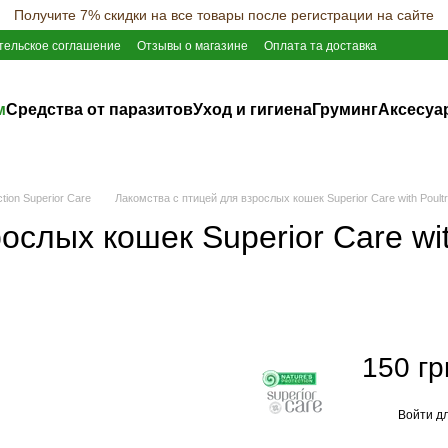
Получите 7% скидки на все товары после регистрации на сайте
тельское соглашение
Отзывы о магазине
Оплата та доставка
м
Средства от паразитов
Уход и гигиена
Груминг
Аксесуа
tion Superior Care
Лакомства с птицей для взрослых кошек Superior Care with Poultry 
слых кошек Superior Care with
150 гр
Войти
дл
%