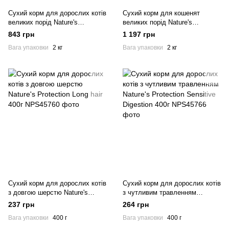
Сухий корм для дорослих котів
Сухий корм для кошенят
великих порід Nature's
великих порід Nature's
Protection Large cat 2кг
Protection Large cat Kitten 2кг
843 грн
1 197 грн
Вага упаковки
2 кг
Вага упаковки
2 кг
Сухий корм для дорослих котів
Сухий корм для дорослих котів
з довгою шерстю Nature's
з чутливим травленням
Protection Long hair 400г
Nature's Protection Sensitive
237 грн
264 грн
Digestion 400г
Вага упаковки
400 г
Вага упаковки
400 г