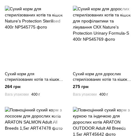
Сухий корм для
Сухий корм для дорослих
стерилізованих котів та кішок
стерилізованих котів та кішок
Nature's Protection Sterilised
для профілактики та лікування
264 грн
275 грн
400г
СКХ Nature's Protection Urinary
Вага упаковки
400 г
Вага упаковки
400 г
Formula-S 400г