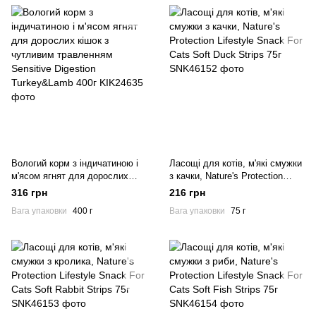
Вологий корм з індичатиною і
Ласощі для котів, м'які смужки
м'ясом ягнят для дорослих
з качки, Nature's Protection
кішок з чутливим травленням
Lifestyle Snack For Cats Soft
316 грн
216 грн
Sensitive Digestion
Duck Strips 75г
Вага упаковки
400 г
Вага упаковки
75 г
Turkey&Lamb 400г