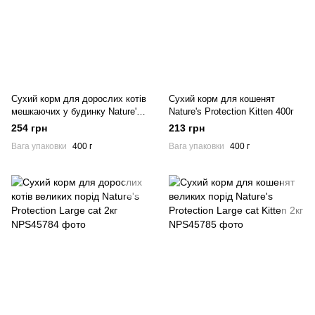
Сухий корм для дорослих котів
Сухий корм для кошенят
мешкаючих у будинку Nature's
Nature's Protection Kitten 400г
Protection Indoor 400г
254 грн
213 грн
Вага упаковки
400 г
Вага упаковки
400 г