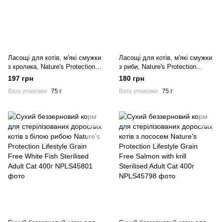
Ласощі для котів, м'які смужки
Ласощі для котів, м'які смужки
з кролика, Nature's Protection
з риби, Nature's Protection
Lifestyle Snack For Cats Soft
Lifestyle Snack For Cats Soft
197 грн
180 грн
Rabbit Strips 75г
Fish Strips 75г
Вага упаковки
75 г
Вага упаковки
75 г