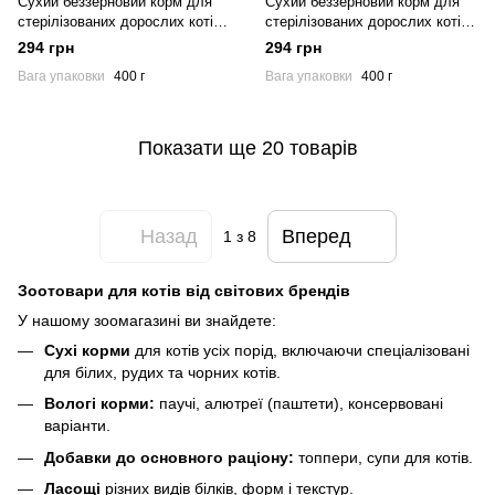
Сухий беззерновий корм для
Сухий беззерновий корм для
стерілізованих дорослих котів
стерілізованих дорослих котів
з білою рибою Nature's
з лососем Nature's Protection
294 грн
294 грн
Protection Lifestyle Grain Free
Lifestyle Grain Free Salmon with
Вага упаковки
400 г
Вага упаковки
400 г
White Fish Sterilised Adult Cat
krill Sterilised Adult Cat 400г
400г
Показати ще 20 товарів
Назад
Вперед
1
з 8
Зоотовари для котів від світових брендів
У нашому зоомагазині ви знайдете:
Сухі корми
для котів усіх порід, включаючи спеціалізовані
для білих, рудих та чорних котів.
Вологі корми:
паучі, алютреї (паштети), консервовані
варіанти.
Добавки до основного раціону:
топпери, супи для котів.
Ласощі
різних видів білків, форм і текстур.