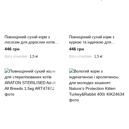
Повноцінний сухий корм з
Повноцінний сухий корм з
лососем для дорослих котів
куркою та індичкою для
ARATON SALMON Adult All
дорослих котів ARATON
446 грн
446 грн
Breeds 1,5кг
OUTDOOR Adult All Breeds
Вага упаковки
1,5 кг
Вага упаковки
1,5 кг
1.5кг