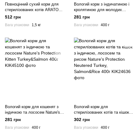
Повноцінний сухий корм для
Вологий корм з індичатиною і
стерилізованих котів ARATON
кролятиною для молодих
STERILISED Adult All Breeds
кошенят Nature's Protection
512 грн
281 грн
1,5кg
Kitten Turkey&Rabbit 400г
Вага упаковки
1,5 кг
Вага упаковки
400 г
Вологий корм для кошенят з
Вологий корм для
індичкою та лососем Nature's
стерилізованих котів та кішок з
Protection Kitten
індичкою, лососем та рисом
281 грн
302 грн
Turkey&Salmon 400г
Nature's Protection Neutered
Вага упаковки
400 г
Вага упаковки
400 г
Turkey, Salmon&Rice 400г