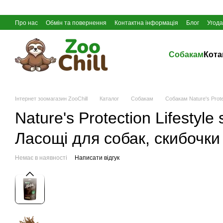
Перейти до основного контенту
Про нас
Обмін та повернення
Контактна інформація
Блог
Угода
Собакам
Кот
Інтернет зоомагазин ZooChill
Каталог
Собакам
Собакам Nature's Protec
Nature's Protection Lifestyle 
Ласощі для собак, скибочки 
Немає в наявності
Написати відгук