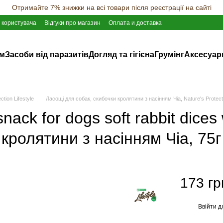
Отримайте 7% знижки на всі товари після реєстрації на сайті
 користувача
Відгуки про магазин
Оплата и доставка
ам
Засоби від паразитів
Догляд та гігієна
Грумінг
Аксесуар
tion Lifestyle
Ласощі для собак, скибочки кролятини з насінням Чіа, Nature's Protection
snack for dogs soft rabbit dices
кролятини з насінням Чіа, 75г
173 гр
Ввійти
д
%