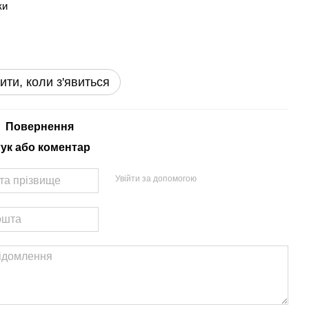
ки
ити, коли з'явиться
Повернення
гук або коментар
Увійти за допомогою