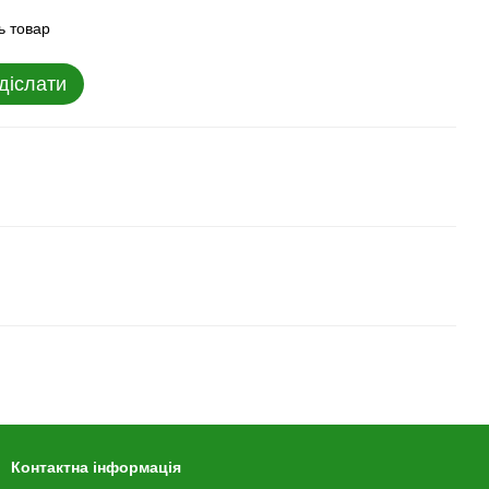
ь товар
діслати
Контактна інформація