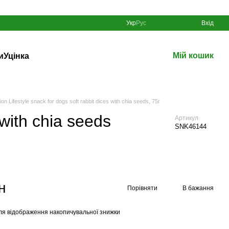
Укр
Рус
Вхід
Мій кошик
и
Уцінка
 Lifestyle snack for dogs soft rabbit dices with chia seeds, 75г
 with chia seeds
Артикул
SNK46144
н
Порівняти
В бажання
ля відображення накопичувальної знижки