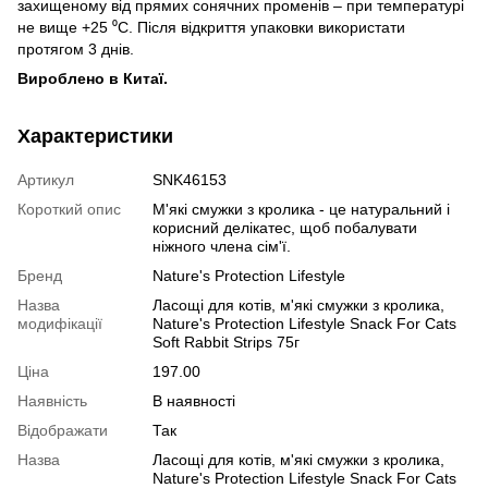
захищеному від прямих сонячних променів – при температурі
не вище +25 ⁰C. Після відкриття упаковки використати
протягом 3 днів.
Вироблено в Китаї.
Характеристики
Артикул
SNK46153
Короткий опис
М'які смужки з кролика - це натуральний і
корисний делікатес, щоб побалувати
ніжного члена сім'ї.
Бренд
Nature's Protection Lifestyle
Назва
Ласощі для котів, м'які смужки з кролика,
модифікації
Nature's Protection Lifestyle Snack For Cats
Soft Rabbit Strips 75г
Ціна
197.00
Наявність
В наявності
Відображати
Так
Назва
Ласощі для котів, м'які смужки з кролика,
Nature's Protection Lifestyle Snack For Cats