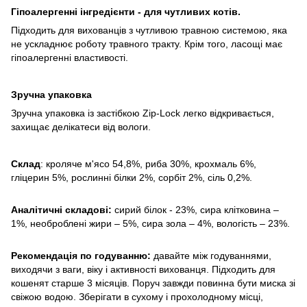
Гіпоалергенні інгредієнти - для чутливих котів
.
Підходить для вихованців з чутливою травною системою, яка
не ускладнює роботу травного тракту. Крім того, ласощі має
гіпоалергенні властивості.
Зручна упаковка
Зручна упаковка із застібкою Zip-Lock легко відкривається,
захищає делікатеси від вологи.
Склад
: кроляче м'ясо 54,8%, риба 30%, крохмаль 6%,
гліцерин 5%, рослинні білки 2%, сорбіт 2%, cіль 0,2%.
Аналітичні складові:
сирий білок - 23%, сира клітковина –
1%, необроблені жири – 5%, сира зола – 4%, вологість – 23%.
Рекомендація по годуванню:
давайте між годуваннями,
виходячи з ваги, віку і активності вихованця. Підходить для
кошенят старше 3 місяців. Поруч завжди повинна бути миска зі
свіжою водою. Зберігати в сухому і прохолодному місці,