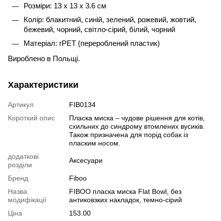
Розміри: 13 х 13 х 3.6 см
Колір: блакитний, синій, зелений, рожевий, жовтий,
бежевий, чорний, світло-сірий, білий, чорний
Матеріал: rPET (перероблений пластик)
Вироблено в Польщі.
Характеристики
Артикул
FIB0134
Короткий опис
Пласка миска – чудове рішення для котів,
схильних до синдрому втомлених вусиків.
Також призначена для порід собак із
пласким носом.
додаткові
Аксесуари
розділи
Бренд
Fiboo
Назва
FIBOO пласка миска Flat Bowl, без
модифікації
антиковзких накладок, темно-сірий
Ціна
153.00