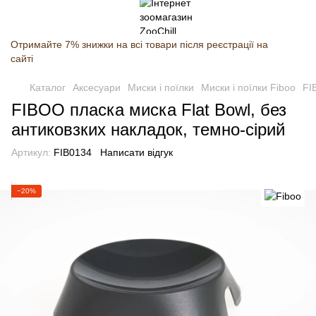
Отримайте 7% знижки на всі товари після реєстрації на
сайті
Каталог
Аксесуари
Миски і поїлки
Миски і поїлки Fiboo
FI
FIBOO пласка миска Flat Bowl, без
антиковзких накладок, темно-сірий
Артикул:
FIB0134
Написати відгук
−20%