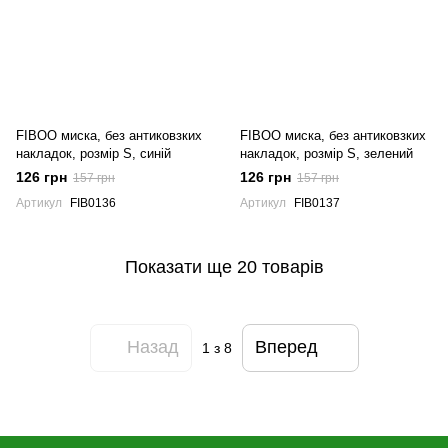
FIBOO миска, без антиковзких
FIBOO миска, без антиковзких
накладок, розмір S, синій
накладок, розмір S, зелений
126 грн
126 грн
157 грн
157 грн
Артикул
FIB0136
Артикул
FIB0137
Показати ще 20 товарів
Назад
Вперед
1
з 8