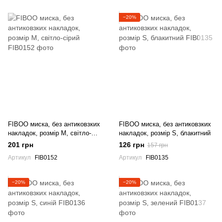
−20%
FIBOO миска, без антиковзких
FIBOO миска, без антиковзких
накладок, розмір M, світло-
накладок, розмір S, блакитний
сірий
201 грн
126 грн
157 грн
Артикул
FIB0152
Артикул
FIB0135
−20%
−20%