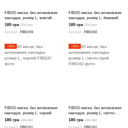
FIBOO миска, без антиковзких
FIBOO миска, без антиковзких
накладок, розмір L, жовтий
накладок, розмір L, бежевий
185 грн
185 грн
231 грн
231 грн
Артикул
FIB0159
Артикул
FIB0160
−20%
−20%
FIBOO миска, без антиковзких
FIBOO миска, без антиковзких
накладок, розмір L, чорний
накладок, розмір L, світло-
сірий
185 грн
185 грн
231 грн
231 грн
Артикул
FIB0161
Артикул
FIB0162