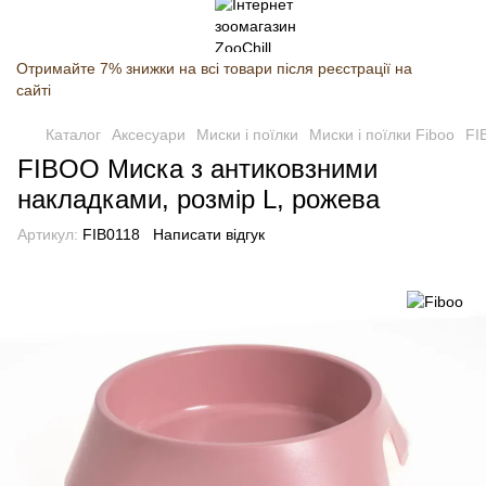
Отримайте 7% знижки на всі товари після реєстрації на
сайті
Каталог
Аксесуари
Миски і поїлки
Миски і поїлки Fiboo
FI
FIBOO Миска з антиковзними
накладками, розмір L, рожева
Артикул:
FIB0118
Написати відгук