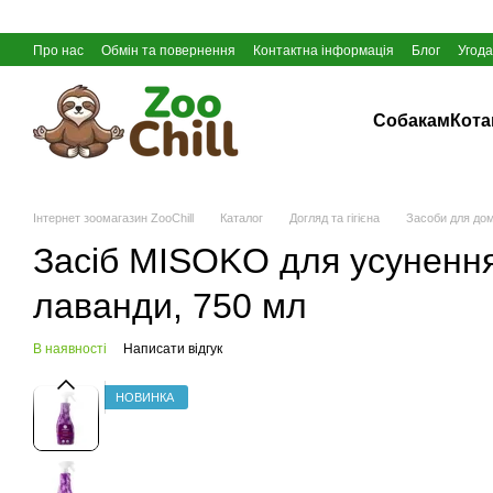
Перейти до основного контенту
Про нас
Обмін та повернення
Контактна інформація
Блог
Угода
Собакам
Кот
Інтернет зоомагазин ZooChill
Каталог
Догляд та гігієна
Засоби для до
Засіб MISOKO для усунення
лаванди, 750 мл
В наявності
Написати відгук
НОВИНКА