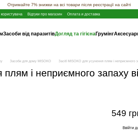
Отримайте 7% знижки на всі товари після реєстрації на сайті
 користувача
Відгуки про магазин
Оплата и доставка
ам
Засоби від паразитів
Догляд та гігієна
Грумінг
Аксесуар
му
Засоби для дому MISOKO
Засіб MISOKO для усунення плям і неприємного з
 плям і неприємного запаху в
549 гр
Ввійти
д
%