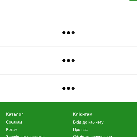
Каталог
Клієнтам
Собакам
Вхід до кабінету
Котам
Про нас
Засоби від паразитів
Обмін та повернення