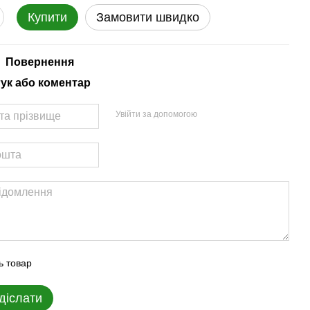
Купити
Замовити швидко
Повернення
гук або коментар
Увійти за допомогою
ь товар
діслати