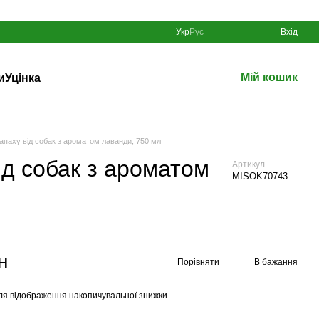
Укр
Рус
Вхід
Мій кошик
и
Уцінка
апаху від собак з ароматом лаванди, 750 мл
ід собак з ароматом
Артикул
MISOK70743
н
Порівняти
В бажання
ля відображення накопичувальної знижки