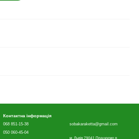
Контактна інформація
068 851-15-38
sobakaraketta@gmail.com
050 060-45-04
м. Львів 79041 Працюємо в