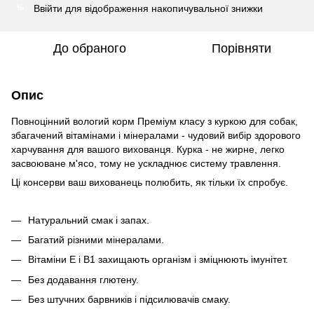
Ввійти
для відображення накопичувальної знижки
%
До обраного
Порівняти
Опис
Повноцінний вологий корм Преміум класу з куркою для собак,
збагачений вітамінами і мінералами - чудовий вибір здорового
харчування для вашого вихованця. Курка - не жирне, легко
засвоюване м'ясо, тому не ускладнює систему травлення.
Ці консерви ваш вихованець полюбить, як тільки їх спробує.
Натуральний смак і запах.
Багатий різними мінералами.
Вітаміни Е і В1 захищають організм і зміцнюють імунітет.
Без додавання глютену.
Без штучних барвників і підсилювачів смаку.