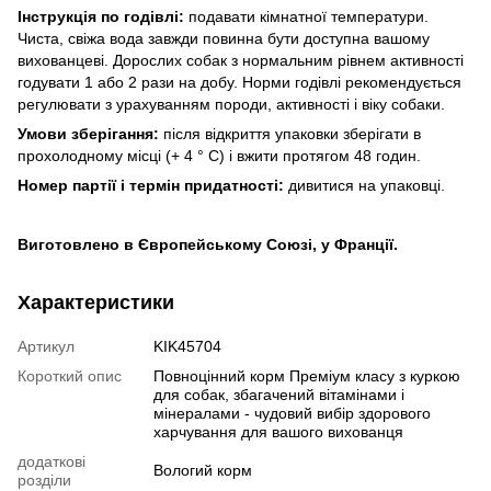
Інструкція по годівлі:
подавати кімнатної температури.
Чиста, свіжа вода завжди повинна бути доступна вашому
вихованцеві. Дорослих собак з нормальним рівнем активності
годувати 1 або 2 рази на добу. Норми годівлі рекомендується
регулювати з урахуванням породи, активності і віку собаки.
Умови зберігання:
після відкриття упаковки зберігати в
прохолодному місці (+ 4 ° C) і вжити протягом 48 годин.
Номер партії і термін придатності:
дивитися на упаковці.
Виготовлено в Європейському Союзі, у Франції.
Характеристики
Артикул
KIK45704
Короткий опис
Повноцінний корм Преміум класу з куркою
для собак, збагачений вітамінами і
мінералами - чудовий вибір здорового
харчування для вашого вихованця
додаткові
Вологий корм
розділи