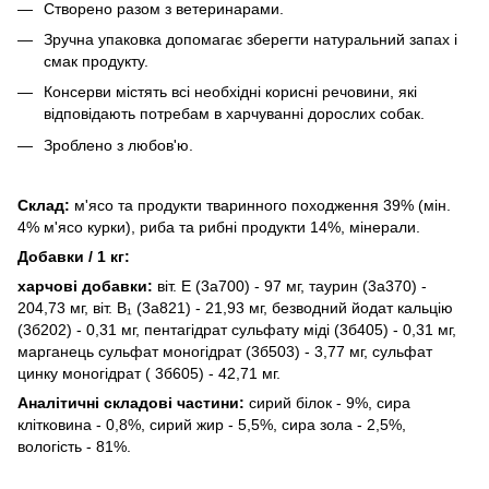
Створено разом з ветеринарами.
Зручна упаковка допомагає зберегти натуральний запах і
смак продукту.
Консерви містять всі необхідні корисні речовини, які
відповідають потребам в харчуванні дорослих собак.
Зроблено з любов'ю.
Склад:
м'ясо та продукти тваринного походження 39% (мін.
4% м'ясо курки), риба та рибні продукти 14%, мінерали.
Добавки / 1 кг:
харчові добавки:
віт. E (3a700) - 97 мг, таурин (3a370) -
204,73 мг, віт. B₁ (3a821) - 21,93 мг, безводний йодат кальцію
(3б202) - 0,31 мг, пентагідрат сульфату міді (3б405) - 0,31 мг,
марганець сульфат моногідрат (3б503) - 3,77 мг, сульфат
цинку моногідрат ( 3б605) - 42,71 мг.
Аналітичні складові частини:
сирий білок - 9%, сира
клітковина - 0,8%, сирий жир - 5,5%, сира зола - 2,5%,
вологість - 81%.