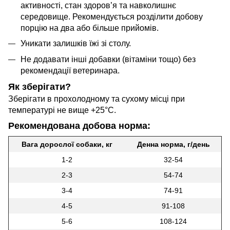
активності, стан здоров’я та навколишнє
середовище. Рекомендується розділити добову
порцію на два або більше прийомів.
Уникати залишків їжі зі столу.
Не додавати інші добавки (вітаміни тощо) без
рекомендації ветеринара.
Як зберігати?
Зберігати в прохолодному та сухому місці при
температурі не вище +25°C.
Рекомендована добова норма:
Вага дорослої собаки, кг
Денна норма, г/день
1-2
32-54
2-3
54-74
3-4
74-91
4-5
91-108
5-6
108-124