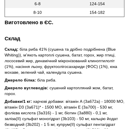
6-8
124-154
8-10
154-182
Виготовлено в ЄС.
Склад
Склад:
біла риба 41% (сушена та дрібно подрібнена (Blue
Whiting)), м'якоть картоплі сушена, батат, горох, жир птиці,
лососевий жир, динамічний мікронізований клиноптилоліт
(1%), насіння льону, фруктоолігосахариди (ФОС) (1%), юка
мохаве, зелений чай, календула сушена.
Джерело білка:
біла риба.
Джерело вуглеводів:
сушений картопляний жом, батат,
горох.
Добавки/1 кг:
харчові добавки: вітамін А (3a672a) - 18000 МО,
вітамін D3 (3a671)* - 1500 МО, вітамін Е (3a700) - 530 мг,
фолієва кислота (3a316) - 1 мг, біотин (3a880) - 0,1 мг,
заліза(ІІ) сульфат моногідрат (3b103) - 50 мг, кальцію йодат
безводний (3b202) - 1 5 мг, купрум(ІІ) сульфат пентагідрат