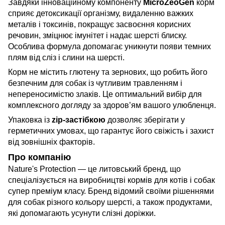
Завдяки інноваційному компоненту
MicroZeoGen
корм
сприяє детоксикації організму, видаленню важких
металів і токсинів, покращує засвоєння корисних
речовин, зміцнює імунітет і надає шерсті блиску.
Особлива формула допомагає уникнути появи темних
плям від сліз і слини на шерсті.
Корм не містить глютену та зернових, що робить його
безпечним для собак із чутливим травленням і
непереносимістю злаків. Це оптимальний вибір для
комплексного догляду за здоров’ям вашого улюбленця.
Упаковка із
zip-застібкою
дозволяє зберігати у
герметичних умовах, що гарантує його свіжість і захист
від зовнішніх факторів.
Про компанію
Nature's Protection — це литовський бренд, що
спеціалізується на виробництві кормів для котів і собак
супер преміум класу. Бренд відомий своїми рішеннями
для собак різного кольору шерсті, а також продуктами,
які допомагають усунути слізні доріжки.