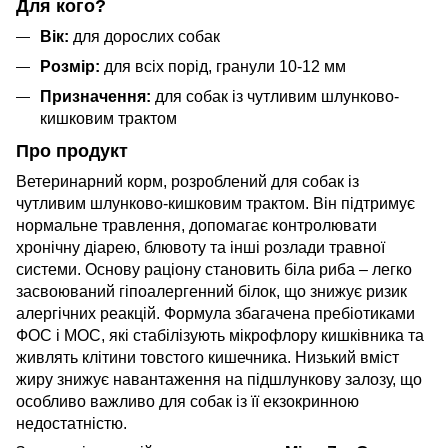
Для кого?
Вік:
для дорослих собак
Розмір:
для всіх порід, гранули 10-12 мм
Призначення:
для собак із чутливим шлунково-
кишковим трактом
Про продукт
Ветеринарний корм, розроблений для собак із
чутливим шлунково-кишковим трактом. Він підтримує
нормальне травлення, допомагає контролювати
хронічну діарею, блювоту та інші розлади травної
системи. Основу раціону становить біла риба – легко
засвоюваний гіпоалергенний білок, що знижує ризик
алергічних реакцій. Формула збагачена пребіотиками
ФОС і МОС, які стабілізують мікрофлору кишківника та
живлять клітини товстого кишечника. Низький вміст
жиру знижує навантаження на підшлункову залозу, що
особливо важливо для собак із її екзокринною
недостатністю.