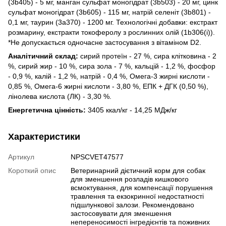
(3b405) - 5 мг, манган сульфат моногідрат (3b503) - 20 мг, цинк
сульфат моногідрат (3b605) - 115 мг, натрій селеніт (3b801) -
0,1 мг, таурин (3a370) - 1200 мг. Технологічні добавки: екстракт
розмарину, екстракти токоферолу з рослинних олій (1b306(i)).
*Не допускається одночасне застосування з вітаміном D2.
Аналітичний склад:
сирий протеїн - 27 %, сира клітковина - 2
%, сирий жир - 10 %, сира зола - 7 %, кальцій - 1,2 %, фосфор
- 0,9 %, калій - 1,2 %, натрій - 0,4 %, Омега-3 жирні кислоти -
0,85 %, Омега-6 жирні кислоти - 3,80 %, ЕПК + ДГК (0,50 %),
лінолева кислота (ЛК) - 3,30 %.
Енергетична цінність:
3405 ккал/кг - 14,25 МДж/кг
Характеристики
Артикул
NPSCVET47577
Короткий опис
Ветеринарний дієтичний корм для собак
для зменшення розладів кишкового
всмоктування, для компенсації порушення
травлення та екзокринної недостатності
підшлункової залози. Рекомендовано
застосовувати для зменшення
непереносимості інгредієнтів та поживних