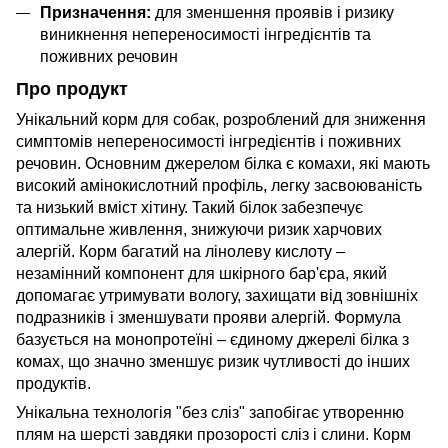
Призначення:
для зменшення проявів і ризику
виникнення непереносимості інгредієнтів та
поживних речовин
Про продукт
Унікальний корм для собак, розроблений для зниження
симптомів непереносимості інгредієнтів і поживних
речовин. Основним джерелом білка є комахи, які мають
високий амінокислотний профіль, легку засвоюваність
та низький вміст хітину. Такий білок забезпечує
оптимальне живлення, знижуючи ризик харчових
алергій. Корм багатий на лінолеву кислоту –
незамінний компонент для шкірного бар'єра, який
допомагає утримувати вологу, захищати від зовнішніх
подразників і зменшувати прояви алергій. Формула
базується на монопротеїні – єдиному джерелі білка з
комах, що значно зменшує ризик чутливості до інших
продуктів.
Унікальна технологія "без сліз" запобігає утворенню
плям на шерсті завдяки прозорості сліз і слини. Корм