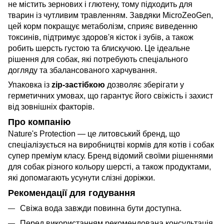
не містить зернових і глютену, тому підходить для
тварин із чутливим травленням. Завдяки MicroZeoGen,
цей корм покращує метаболізм, сприяє виведенню
токсинів, підтримує здоров'я кісток і зубів, а також
робить шерсть густою та блискучою. Це ідеальне
рішення для собак, які потребують спеціального
догляду та збалансованого харчування.
Упаковка із
zip-застібкою
дозволяє зберігати у
герметичних умовах, що гарантує його свіжість і захист
від зовнішніх факторів.
Про компанію
Nature's Protection — це литовський бренд, що
спеціалізується на виробництві кормів для котів і собак
супер преміум класу. Бренд відомий своїми рішеннями
для собак різного кольору шерсті, а також продуктами,
які допомагають усунути слізні доріжки.
Рекомендації для годування
Свіжа вода завжди повинна бути доступна.
Перед використанням рекомендована консультація