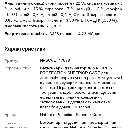
Аналітичний склад:
сирий протеїн - 22 %, сира клітковина - 3
%, сирий жир - 15 %, сира зола - 7 %, кальцій - 1,2 %, фосфор
- 0,9 %, калій - 0,6 %, натрій - 0,4 %, Омега-3 жирні кислоти -
0,85 %, Омега-6 жирні кислоти - 3,80 %, ЕПК + ДГК (0,50 %),
лінолева кислота (ЛК) - 3,30 %.
Енергетична цінність:
3398 ккал/кг - 14,22 МДж/кг
Характеристики
Артикул
NPSCVET47578
Короткий опис
Ветеринарні дієтичні корми NATURE’S
PROTECTION SUPERIOR CARE для
домашніх тварин суворо регламентуються і
підлягають суворим стандартам якості та
безпеки. Ці раціони проходять ретельне
тестування, щоб переконатися, що вони
ефективні в лікуванні конкретних
захворювань і відповідають харчовим
потребам домашніх тварин.
Бренд
Nature's Protection Superior Care
Назва
Ветеринарний дієтичний гіпоалергенний
модифікації
корм для собак Nature's Protection Superior