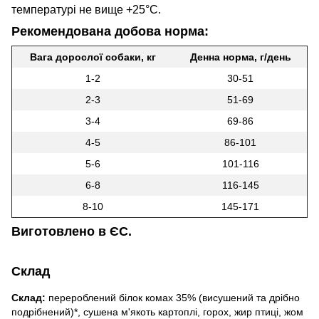
температурі не вище +25°C.
Рекомендована добова норма:
Вага дорослої собаки, кг
Денна норма, г/день
1-2
30-51
2-3
51-69
3-4
69-86
4-5
86-101
5-6
101-116
6-8
116-145
8-10
145-171
Виготовлено в ЄС.
Склад
Склад:
перероблений білок комах 35% (висушений та дрібно
подрібнений)*, сушена м'якоть картоплі, горох, жир птиці, жом