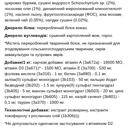
цукрових буряків, сушені водорості Schizochytrium sp. (2%),
лососева олія (1%), динамічний мікронізований клиноптилоліт
(1%), насіння льону, фруктоолігосахариди (ФОС), юка мохаве,
зелений чай (0,05%), нагідки сушені (0,02%).
Джерело білка:
перероблений білок комах.
Джерело вуглеводів:
сушений картопляний жом, горох.
*Містить перероблений тваринний білок, не призначений для
згодовування сільськогосподарським тваринам, окрім
аквакультури та хутрових звірів.
Добавки/1 кг:
харчові добавки: вітамін А (3a672a) - 18000 МО,
вітамін D3 (3a671)* - 1500 МО, вітамін Е (3a700) - 530 мг,
фолієва кислота (3a316) - 1 мг, біотин (3a880) - 0,1 мг,
заліза(ІІ) сульфат моногідрат (3b103) - 50 мг, кальцію йодат
безводний (3b202) - 1 5 мг, купрум(ІІ) сульфат пентагідрат
(3b405) - 5 мг, манган сульфат моногідрат (3b503) - 20 мг, цинк
сульфат моногідрат (3b605) - 115 мг, натрій селеніт (3b801) -
0,1 мг, таурин (3a370) - 1000 мг.
Технологічні добавки:
екстракт розмарину, екстракти
токоферолу з рослинних олій (1b306(i)).
*Не допускається одночасне застосування з вітаміном D2.