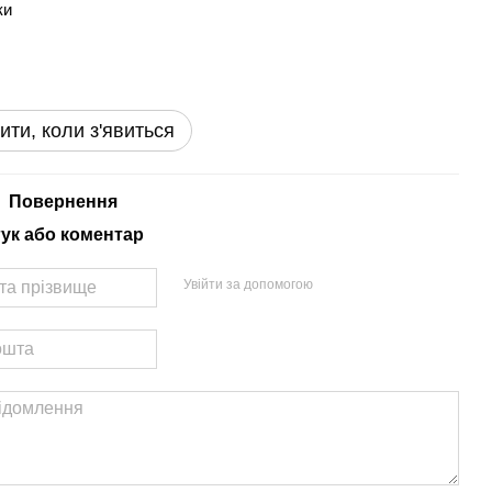
ки
ити, коли з'явиться
Повернення
гук або коментар
Увійти за допомогою