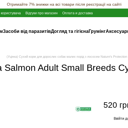
Отримайте 7% знижки на всі товари після реєстрації на сайті
 користувача
Відгуки про магазин
Оплата и доставка
ам
Засоби від паразитів
Догляд та гігієна
Грумінг
Аксесуар
(Уцінка) Сухий корм для дорослих собак малих порід з лососем Nature's Protection M
tra Salmon Adult Small Breeds 
520 гр
Ввійти
д
%