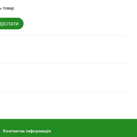
ь товар
діслати
Контактна інформація