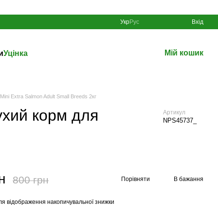
Укр
Рус
Вхід
Мій кошик
и
Уцінка
ini Extra Salmon Adult Small Breeds 2кг
Сухий корм для
Артикул
NPS45737_
н
800 грн
Порівняти
В бажання
ля відображення накопичувальної знижки