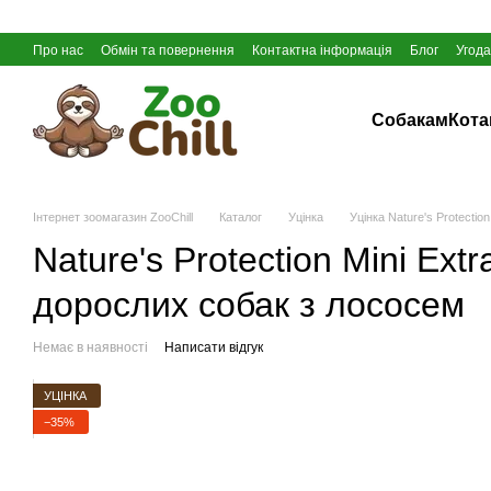
Перейти до основного контенту
Про нас
Обмін та повернення
Контактна інформація
Блог
Угода
Собакам
Кот
Інтернет зоомагазин ZooChill
Каталог
Уцінка
Уцінка Nature's Protection
Nature's Protection Mini Ex
дорослих собак з лососем
Немає в наявності
Написати відгук
УЦІНКА
−35%