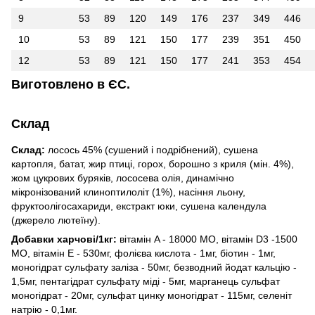
9
53
89
120
149
176
237
349
446
10
53
89
121
150
177
239
351
450
12
53
89
121
150
177
241
353
454
Виготовлено в ЄС.
Склад
Склад:
лосось 45% (сушений і подрібнений), сушена
картопля, батат, жир птиці, горох, борошно з криля (мін. 4%),
жом цукрових буряків, лососева олія, динамічно
мікронізований клиноптилоліт (1%), насіння льону,
фруктоолігосахариди, екстракт юки, сушена календула
(джерело лютеїну).
Добавки харчові/1кг:
вітамін A - 18000 MО, вітамін D3 -1500
MО, вітамін E - 530мг, фолієва кислота - 1мг, біотин - 1мг,
моногідрат сульфату заліза - 50мг, безводний йодат кальцію -
1,5мг, пентагідрат сульфату міді - 5мг, марганець сульфат
моногідрат - 20мг, сульфат цинку моногідрат - 115мг, селеніт
натрію - 0,1мг.