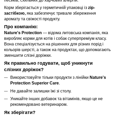
песиків, схильних до харчових алергій.
Корм зберігається у герметичній упаковці із
zip-
застібкою,
яка забезпечує тривале збереження
аромату та свіжості продукту.
Про компанію:
Nature's Protection
— відома литовська компанія, яка
виробляє корми для котів і собак суперпреміум класу.
Вона спеціалізується на рішеннях для різних порід і
кольорів шерсті, а також на продуктах, що допомагають
зменшити слізні доріжки.
Як правильно годувати, щоб уникнути
слізних доріжок?
Використовуйте тільки продукти з лінійки
Nature's
Protection Superior Care
.
Не давайте залишки їжі зі столу.
Уникайте інших добавок та вітамінів, якщо це не
рекомендовано ветеринаром.
Як зберігати?