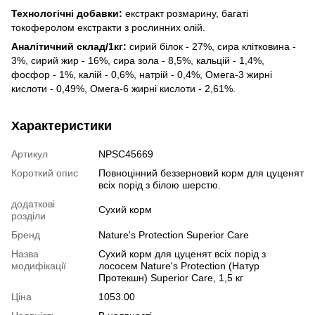
Технологічні добавки:
екстракт розмарину, багаті
токоферолом екстракти з рослинних олій.
Aнaлітичний склад/1кг:
сирий білок - 27%, сира клітковина -
3%, сирий жир - 16%, сира зола - 8,5%, кальцій - 1,4%,
фосфор - 1%, калій - 0,6%, натрій - 0,4%, Омега-3 жирні
кислоти - 0,49%, Омега-6 жирні кислоти - 2,61%.
Характеристики
Артикул
NPSC45669
Короткий опис
Повноцінний беззерновий корм для цуценят
всіх порід з білою шерстю.
додаткові
Сухий корм
розділи
Бренд
Nature's Protection Superior Care
Назва
Сухий корм для цуценят всіх порід з
модифікації
лососем Nature's Protection (Натур
Протекшн) Superior Care, 1,5 кг
Ціна
1053.00