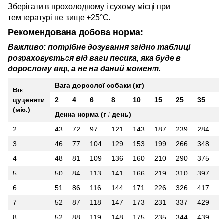
Зберігати в прохолодному і сухому місці при
температурі не вище +25°C.
Рекомендована добова норма:
Важливо: потрібне дозування згідно таблиці
розраховується від ваги песика, яка буде в
дорослому віці, а не на даний момент.
Вага дорослої собаки (кг)
Вік
цуценяти
2
4
6
8
10
15
25
35
(міс.)
Денна норма (г / день)
2
43
72
97
121
143
187
239
284
3
46
77
104
129
153
199
266
348
4
48
81
109
136
160
210
290
375
5
50
84
113
141
166
219
310
397
6
51
86
116
144
171
226
326
417
7
52
87
118
147
173
231
337
429
8
52
88
119
148
175
235
344
439