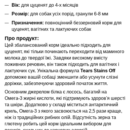
Вік:
для цуценят до 4-х місяців
Розмір:
для собак усіх порід, гранули 6-8 мм
Призначення:
повноцінний беззерновий корм для
цуценят, вагітних та лактуючих собак
Про продукт:
Цей збалансований корм ідеально підходить для
цуценят, які тільки починають переходити від маминого
молока до твердої їжі. Завдяки високому вмісту
поживних речовин, він також підходить для вагітних і
лактуючих сук. Унікальна формула
Tears Stains Off
допоможе вашій собаці зменшити або усунути слізні
доріжки, забезпечуючи здоровий початок життя.
Основним джерелом білка є лосось, багатий на
Омега-3 жирні кислоти, які підтримують здоров'я шерсті
та шкіри. Додатково у складі міститься антарктичний
криль, Омега-3 з якого засвоюється на 2,5 рази краще,
ніж із традиційних рибних олій. Відсутність зерна та
глютену робить цей корм ідеальним вибором для