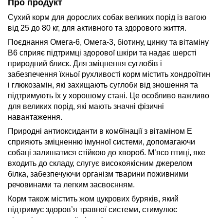
Про продукт
Сухий корм для дорослих собак великих порід із вагою
від 25 до 80 кг, для активного та здорового життя.
Поєднання Омега-6, Омега-3, біотину, цинку та вітаміну
В6 сприяє підтримці здорової шкіри та надає шерсті
природний блиск. Для зміцнення суглобів і
забезпечення їхньої рухливості корм містить хондроїтин
і глюкозамін, які захищають суглоби від зношення та
підтримують їх у хорошому стані. Це особливо важливо
для великих порід, які мають значні фізичні
навантаження.
Природні антиоксиданти в комбінації з вітаміном Е
сприяють зміцненню імунної системи, допомагаючи
собаці залишатися стійкою до хвороб. М’ясо птиці, яке
входить до складу, слугує високоякісним джерелом
білка, забезпечуючи організм тварини поживними
речовинами та легким засвоєнням.
Корм також містить жом цукрових буряків, який
підтримує здоров’я травної системи, стимулює