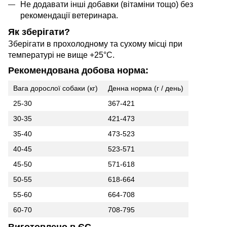
Не додавати інші добавки (вітаміни тощо) без
рекомендації ветеринара.
Як зберігати?
Зберігати в прохолодному та сухому місці при
температурі не вище +25°C.
Рекомендована добова норма:
Вага дорослої собаки (кг)
Денна норма (г / день)
25-30
367-421
30-35
421-473
35-40
473-523
40-45
523-571
45-50
571-618
50-55
618-664
55-60
664-708
60-70
708-795
Виготовлено в ЄС.