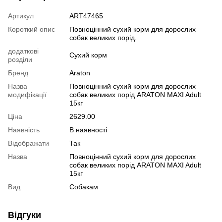
Артикул
ART47465
Короткий опис
Повноцінний сухий корм для дорослих
собак великих порід.
додаткові
Сухий корм
розділи
Бренд
Araton
Назва
Повноцінний сухий корм для дорослих
модифікації
собак великих порід ARATON MAXI Adult
15кг
Ціна
2629.00
Наявність
В наявності
Відображати
Так
Назва
Повноцінний сухий корм для дорослих
собак великих порід ARATON MAXI Adult
15кг
Вид
Собакам
Відгуки