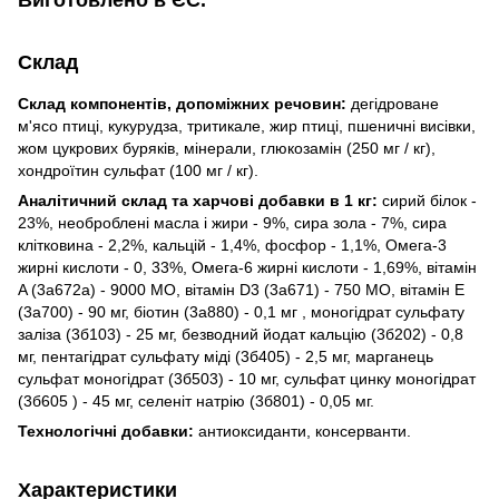
Склад
Склад компонентів, допоміжних речовин:
дегідроване
м'ясо птиці, кукурудза, тритикале, жир птиці, пшеничні висівки,
жом цукрових буряків, мінерали, глюкозамін (250 мг / кг),
хондроїтин сульфат (100 мг / кг).
Аналітичний склад та харчові добавки в 1 кг:
сирий білок -
23%, необроблені масла і жири - 9%, сира зола - 7%, сира
клітковина - 2,2%, кальцій - 1,4%, фосфор - 1,1%, Омега-3
жирні кислоти - 0, 33%, Омега-6 жирні кислоти - 1,69%, вітамін
A (3a672a) - 9000 MО, вітамін D3 (3a671) - 750 MО, вітамін E
(3a700) - 90 мг, біотин (3a880) - 0,1 мг , моногідрат сульфату
заліза (3б103) - 25 мг, безводний йодат кальцію (3б202) - 0,8
мг, пентагідрат сульфату міді (3б405) - 2,5 мг, марганець
сульфат моногідрат (3б503) - 10 мг, сульфат цинку моногідрат
(3б605 ) - 45 мг, селеніт натрію (3б801) - 0,05 мг.
Технологічні добавки:
aнтиоксиданти, консерванти.
Характеристики