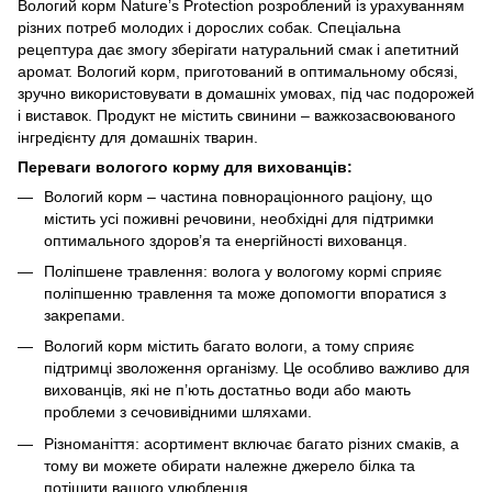
Вологий корм Nature’s Protection розроблений із урахуванням
різних потреб молодих і дорослих собак. Спеціальна
рецептура дає змогу зберігати натуральний смак і апетитний
аромат. Вологий корм, приготований в оптимальному обсязі,
зручно використовувати в домашніх умовах, під час подорожей
і виставок. Продукт не містить свинини – важкозасвоюваного
інгредієнту для домашніх тварин.
Переваги вологого корму для вихованців:
Вологий корм – частина повнораціонного раціону, що
містить усі поживні речовини, необхідні для підтримки
оптимального здоров’я та енергійності вихованця.
Поліпшене травлення: волога у вологому кормі сприяє
поліпшенню травлення та може допомогти впоратися з
закрепами.
Вологий корм містить багато вологи, а тому сприяє
підтримці зволоження організму. Це особливо важливо для
вихованців, які не п’ють достатньо води або мають
проблеми з сечовивідними шляхами.
Різноманіття: асортимент включає багато різних смаків, а
тому ви можете обирати належне джерело білка та
потішити вашого улюбленця.