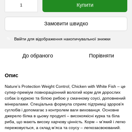
Купити
Замовити швидко
Ввійти
для відображення накопичувальної знижки
%
До обраного
Порівняти
Опис
Nature’s Protection Weight Control, Chicken with White Fish
– це
супер-преміум повнораціонний вологий корм для дорослих
собак із куркою та білою рибою у смачному соусі, доповнений
мінералами. Спеціальна формула сприяє підтримці здоров’я
суглобів і допомагає з контролем ваги вихованця. Основне
джерело білка в цьому продукті – високоякісні курка та біла
риба, що мають високу харчову цінність. Корм – м’який і легко
пережовується, а склад м’яса та соусу – легкозасвоюваний.