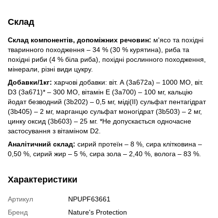
Склад
Склад компонентів, допоміжних речовин:
м'ясо та похідні
тваринного походження – 34 % (30 % курятина), риба та
похідні риби (4 % біла риба), похідні рослинного походження,
мінерали, різні види цукру.
Добавки/1кг:
харчові добавки: віт. А (3a672a) – 1000 МО, віт.
D3 (3a671)* – 300 МО, вітамін Е (3a700) – 100 мг, кальцію
йодат безводний (3b202) – 0,5 мг, міді(ІІ) сульфат пентагідрат
(3b405) – 2 мг, марганцю сульфат моногідрат (3b503) – 2 мг,
цинку оксид (3b603) – 25 мг. *Не допускається одночасне
застосування з вітаміном D2.
Аналітичний склад:
сирий протеїн – 8 %, сира клітковина –
0,50 %, сирий жир – 5 %, сира зола – 2,40 %, волога – 83 %.
Характеристики
Артикул
NPUPF63661
Бренд
Nature's Protection