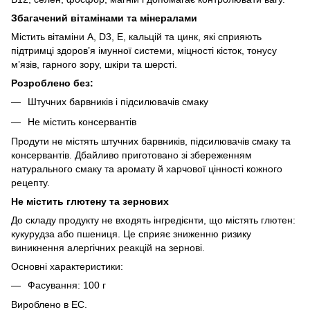
Збагачений вітамінами та мінералами
Містить вітаміни А, D3, Е, кальцій та цинк, які сприяють
підтримці здоров’я імунної системи, міцності кісток, тонусу
м’язів, гарного зору, шкіри та шерсті.
Розроблено без:
Штучних барвників і підсилювачів смаку
Не містить консервантів
Продути не містять штучних барвників, підсилювачів смаку та
консервантів. Дбайливо приготовано зі збереженням
натурального смаку та аромату й харчової цінності кожного
рецепту.
Не містить глютену та зернових
До складу продукту не входять інгредієнти, що містять глютен:
кукурудза або пшениця. Це сприяє зниженню ризику
виникнення алергічних реакцій на зернові.
Основні характеристики:
Фасування: 100 г
Вироблено в ЕС.