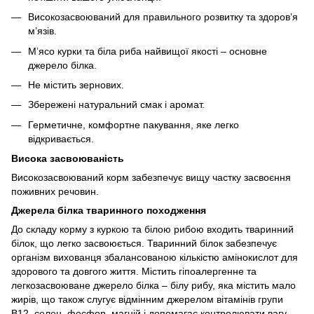
Високозасвоюваний для правильного розвитку та здоров’я
м’язів.
М’ясо курки та біла риба найвищої якості – основне
джерело білка.
Не містить зернових.
Збережені натуральний смак і аромат.
Герметичне, комфортне пакування, яке легко
відкривається.
Висока засвоюваність
Високозасвоюваний корм забезпечує вищу частку засвоєння
поживних речовин.
Джерела білка тваринного походження
До складу корму з куркою та білою рибою входить тваринний
білок, що легко засвоюється. Тваринний білок забезпечує
організм вихованця збалансованою кількістю амінокислот для
здорового та довгого життя. Містить гіпоалергенне та
легкозасвоюване джерело білка – білу рибу, яка містить мало
жирів, що також слугує відмінним джерелом вітамінів групи
В12, селен, фосфор, магній і допомагає контролювати вагу.