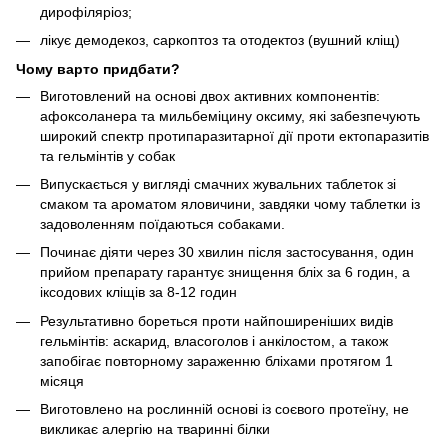
дирофіляріоз;
лікує демодекоз, саркоптоз та отодектоз (вушний кліщ)
Чому варто придбати?
Виготовлений на основі двох активних компонентів:
афоксоланера та мильбеміцину оксиму, які забезпечують
широкий спектр протипаразитарної дії проти ектопаразитів
та гельмінтів у собак
Випускається у вигляді смачних жувальних таблеток зі
смаком та ароматом яловичини, завдяки чому таблетки із
задоволенням поїдаються собаками.
Починає діяти через 30 хвилин після застосування, один
прийом препарату гарантує знищення бліх за 6 годин, а
іксодових кліщів за 8-12 годин
Результативно бореться проти найпоширеніших видів
гельмінтів: аскарид, власоголов і анкілостом, а також
запобігає повторному зараженню бліхами протягом 1
місяця
Виготовлено на рослинній основі із соєвого протеїну, не
викликає алергію на тваринні білки