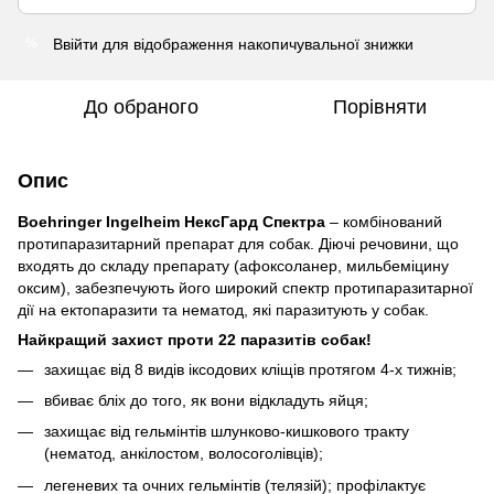
Ввійти
для відображення накопичувальної знижки
%
До обраного
Порівняти
Опис
Boehringer Ingelheim НексГард Спектра
– комбінований
протипаразитарний препарат для собак. Діючі речовини, що
входять до складу препарату (афоксоланер, мильбеміцину
оксим), забезпечують його широкий спектр протипаразитарної
дії на ектопаразити та нематод, які паразитують у собак.
Найкращий захист проти 22 паразитів собак!
захищає від 8 видів іксодових кліщів протягом 4-х тижнів;
вбиває бліх до того, як вони відкладуть яйця;
захищає від гельмінтів шлунково-кишкового тракту
(нематод, анкілостом, волосоголівців);
легеневих та очних гельмінтів (телязій); профілактує