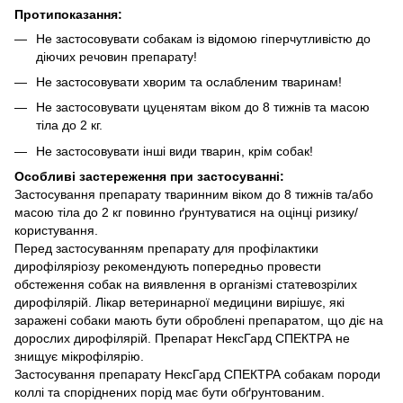
Протипоказання:
Не застосовувати собакам із відомою гіперчутливістю до
діючих речовин препарату!
Не застосовувати хворим та ослабленим тваринам!
Не застосовувати цуценятам віком до 8 тижнів та масою
тіла до 2 кг.
Не застосовувати інші види тварин, крім собак!
Особливі застереження при застосуванні:
Застосування препарату тваринним віком до 8 тижнів та/або
масою тіла до 2 кг повинно ґрунтуватися на оцінці ризику/
користування.
Перед застосуванням препарату для профілактики
дирофіляріозу рекомендують попередньо провести
обстеження собак на виявлення в організмі статевозрілих
дирофілярій. Лікар ветеринарної медицини вирішує, які
заражені собаки мають бути оброблені препаратом, що діє на
дорослих дирофілярій. Препарат НексГард СПЕКТРА не
знищує мікрофілярію.
Застосування препарату НексГард СПЕКТРА собакам породи
коллі та споріднених порід має бути обґрунтованим.