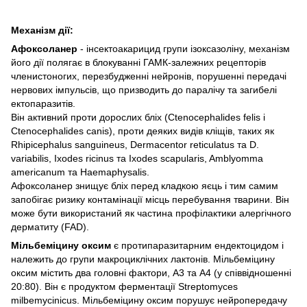
Механізм дії:
Афоксоланер
- інсектоакарицид групи ізоксазоліну, механізм
його дії полягає в блокуванні ГАМК-залежних рецепторів
членистоногих, перезбудженні нейронів, порушенні передачі
нервових імпульсів, що призводить до паралічу та загибелі
ектопаразитів.
Він активний проти дорослих бліх (Ctenocephalides felis і
Ctenocephalides canis), проти деяких видів кліщів, таких як
Rhipicephalus sanguineus, Dermacentor reticulatus та D.
variabilis, Ixodes ricinus та Ixodes scapularis, Amblyomma
americanum та Haemaphysalis.
Афоксоланер знищує бліх перед кладкою яєць і тим самим
запобігає ризику контамінації місць перебування тварини. Він
може бути використаний як частина профілактики алергічного
дерматиту (FAD).
Мільбеміцину оксим
є протипаразитарним ендектоцидом і
належить до групи макроциклічних лактонів. Мільбеміцину
оксим містить два головні фактори, А3 та А4 (у співвідношенні
20:80). Він є продуктом ферментації Streptomyces
milbemycinicus. Мільбеміцину оксим порушує нейропередачу