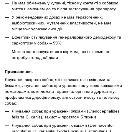
Не має обмежень у купанні, тісному контакті з собакою,
миття шампунем до та після застосування препарату
У рекомендованих дозах не має тератогенних,
ембріотоксичних, мутагенних властивостей, не має
місцево-подразнюючої дії.
Ефективність лікування генералізованого демодекозу та
саркоптозу у собак – 99%
Можна застосовувати як з кормом, так і окремо, не
потребує голодної дієти.
Призначення:
Лікування акарозів собак, які викликаються кліщами та
бліхами; лікування собак при ураженні шлунково-кишковими
нематодами; комплексна терапія алергічного дерматиту;
профілактика дирофіляріозу, ангіостронгільозу та телязіозу
собак:
Лікування собак при ураженні бліхами (Ctenocephalides
felis та C. canis), захист – протягом 5 тижнів;
Лікування собак при ураженні кліщами (Dermacentor
reticulatus, D. variabilis, Ixodes ricinus, I. scapularis, I.