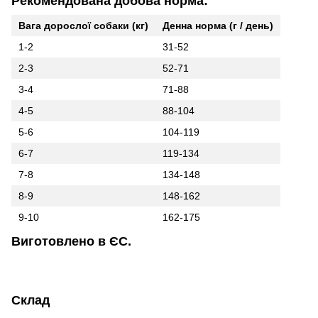
Рекомендована добова норма:
Вага дорослої собаки (кг)
Денна норма (г / день)
1-2
31-52
2-3
52-71
3-4
71-88
4-5
88-104
5-6
104-119
6-7
119-134
7-8
134-148
8-9
148-162
9-10
162-175
Виготовлено в ЄС.
Склад