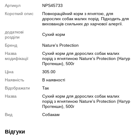
Артикул
NPS45733
Короткий опис
Повнораційний корм з ягнятою, для
дорослих собак малих порід. Підходить для
вихованців схильних до харчової алергії.
додаткові
Сухий корм
розділи
Бренд
Nature's Protection
Назва
Сухий корм для дорослих собак малих
модифікації
порід з ягнятиною Nature's Protection (Натур
Протекшн), 500г
Ціна
305.00
Наявність
В наявності
Відображати
Так
Назва
Сухий корм для дорослих собак малих
порід з ягнятиною Nature's Protection (Натур
Протекшн), 500г
Вид
Собакам
Відгуки