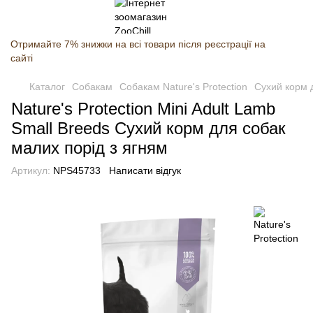
Отримайте 7% знижки на всі товари після реєстрації на
сайті
Каталог
Собакам
Собакам Nature's Protection
Сухий корм д
Nature's Protection Mini Adult Lamb
Small Breeds Сухий корм для собак
малих порід з ягням
Артикул:
NPS45733
Написати відгук