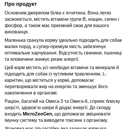
Про продукт
Основним джерелом білка є ягнятина. Вона легко
засвоюється, містить вітаміни групи B, ніацин, селен і
фосфор, а також має приємний смак для вашого
вихованця.
Маленька гранула корму ідеально підходить для собак
малих порід, а супер-преміум якість забезпечує
оптимальне харчування. Відсутність свинини, пшениці
та яловичини знижує ризик алергії.
Цей корм містить усі необхідні вітаміни та мінерали й
підходить для собак із чутливим травленням. L-
карнітин, що міститься у кормі, допомагає
перетворювати жир на енергію та зменшує його
накопичення в організмі.
Раціон, багатий на Омега-3 та Омега-6, сприяє блиску
шерсті, здоров’ю шкіри й додає енергії. До складу
входить
MicroZeoGen,
що допомагає зміцнювати
імунну систему та виводити токсини з організму.
Упаковка має zip-застібку, яка захищає корм від