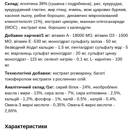
Склад:
ягнятина 38% (сушена і подрібнена), рис, кукурудза,
кукурудзяний глютен, жир птиці, ячмінь, жом цукрових буряків,
насіння льону, рибне борошно, динамічно мікронізований
клиноптилоліт (1%), екстракт цикорію, маннан-олігосахариди
(МОС) , екстракт юки, борошно з календули.
Добавки харчові/1 кг:
вітамін A - 18000 MО, вітамін D3 - 1500
MО, вітамін E -530 мг, моногідрат сульфату заліза - 50 мг,
безводний йодат кальцію - 1,5 мг, пентагідрат сульфату міді - 5
мг, марганець сульфат моногідрат - 20 мг, сульфат цинку
моногідрат - 115 мг, селеніт натрію - 0,1 мг, L- карнітин - 100
мг.
Технологічні добавки:
екстракт розмарину, багаті
токоферолом екстракти з рослинних олій.
Aнaлітичний склад /1кг:
сирий білок - 24%, необроблені
масла і жири - 13%, сира зола - 7%, сира клітковина - 2,5%,
кальцій - 1,2%, фосфор - 1%, калій - 0,5% , натрій - 0,4%,
Омега-3 жирні кислоти - 0,35%, Омега-6 жирні кислоти -
2,65%.
Характеристики