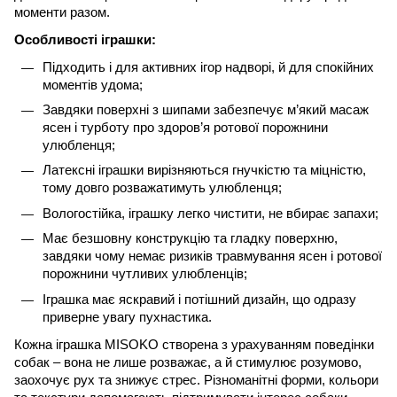
моменти разом.
Особливості іграшки:
Підходить і для активних ігор надворі, й для спокійних
моментів удома;
Завдяки поверхні з шипами забезпечує м’який масаж
ясен і турботу про здоров’я ротової порожнини
улюбленця;
Латексні іграшки вирізняються гнучкістю та міцністю,
тому довго розважатимуть улюбленця;
Вологостійка, іграшку легко чистити, не вбирає запахи;
Має безшовну конструкцію та гладку поверхню,
завдяки чому немає ризиків травмування ясен і ротової
порожнини чутливих улюбленців;
Іграшка має яскравий і потішний дизайн, що одразу
приверне увагу пухнастика.
Кожна іграшка MISOKO створена з урахуванням поведінки
собак – вона не лише розважає, а й стимулює розумово,
заохочує рух та знижує стрес. Різноманітні форми, кольори