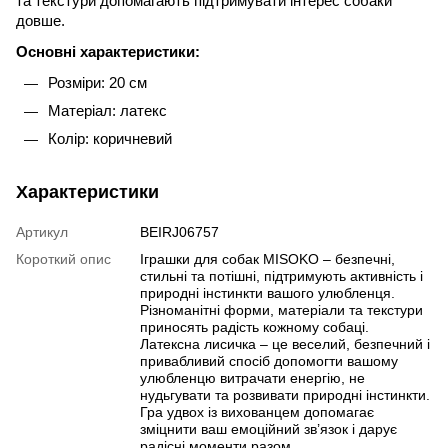
та текстури допомагають підтримувати інтерес собаки
довше.
Основні характеристики:
Розміри: 20 см
Матеріал: латекс
Колір: коричневий
Характеристики
Артикул
BEIRJ06757
Короткий опис
Іграшки для собак MISOKO – безпечні,
стильні та потішні, підтримують активність і
природні інстинкти вашого улюбленця.
Різноманітні форми, матеріали та текстури
приносять радість кожному собаці.
Латексна лисичка – це веселий, безпечний і
привабливий спосіб допомогти вашому
улюбленцю витрачати енергію, не
нудьгувати та розвивати природні інстинкти.
Гра удвох із вихованцем допомагає
зміцнити ваш емоційний зв’язок і дарує
радісні моменти разом.