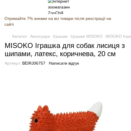
Отримайте 7% знижки на всі товари після реєстрації на
сайті
Каталог
Аксесуари
Іграшки
Іграшки MISOKO
MISOKO Іграш
MISOKO Іграшка для собак лисиця з
шипами, латекс, коричнева, 20 см
Артикул:
BEIRJ06757
Написати відгук