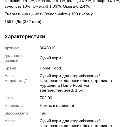
клітковина 4.4%, сира зола 5.1%, кальцій 0.8%, фосфор 0.7%,
вологість 10%, Омега-3 1.03%, Омега-6 2.4%.
Енергетична цінність (калорійність) 100 г корму
1597 кДж (382 ккал).
Характеристики
Артикул
3048016
додаткові
Сухий корм
розділи
Бренд
Home Food
Назва
Сухий корм для стерилізованих/
модифікації
кастрованих дорослих кішок, кролик та
журавлина Home Food For
sterilised/neutered, 1.6кг
Ціна
702.00
Наявність
Немає в наявності
Відображати
Так
Назва
Сухий корм для стерилізованих/
кастрованих дорослих кішок, кролик та