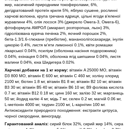
жир, насичений природними токоферолами, 6%,
дегідратований протеїн криля 5%, яблуко сушене, рослинні
харчові волокна, крупа гречана ядриця, цільні ягоди в’яленої
журавлини 4%, олія лосося 3% (джерело Омега-3, Омега-6),
фітоформула АМРОЛ (амарант, розторопша, льон) 3%,
гідролізована куряча печінка 2%, яєчний порошок 2%,
бета-1.3/1.6-глюкани (пребіотик), мананоолігосахариди, інулін
цикорію 0.4%, листя м’яти лимонної 0.1%, квіти ромашки
лікарської 0.04%, псиліум (оболонка насіння подорожника)
0.04%, ехінацея 0.04%, оболонка ягід шипшини 0.04%, листя
малини 0.04%, юка Шидигера 0.02%.
Харчові добавки на 1 кг корму:
вітамін A 25000 МО, вітамін
D3 800 МО, вітамін Е 600 мг, вітамін C 460 мг, холіну хлорид
2100 мг, біотин 1.8 мг, вітамін В1 8 мг, вітамін В2 10 мг, вітамін
В3 30 мг, вітамін В5 40 мг, вітамін В6 10 мг, В9 фолієва кислота
0.7 мг, вітамін В12 0.18 мг, цинк 160 мг, залізо 32 мг, марганець
50 мг, йодид калію 4 мг, мідь 7 мг, селен 0.2 мг, магній 0.06 мг,
L-метіонін 4000 мг, таурин 2100 мг, L-карнітин 100 мг.
Антиоксиданти природного походження: екстракти цитруса,
чорної смородини, винограду.
Гарантований аналіз:
сирий білок 32%, сирий жир 14%, сира