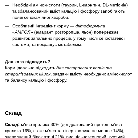
Необхідні амінокислоти (таурин, L-карнітин, DL-метіонін)
та збалансований вміст кальцію і фосфору запобігають
появі сечокам’яної хвороби.
Особливий інгредієнт корму —
фітоформула
«АМРОЛ»
(амарант, розторопша, льон) попереджає
розвиток запальних процесів, у тому числі сечостатевої
системи, та покращує метаболізм.
Для кого підходить?
Корм ідеально підходить
для кастрованих котів та
стерилізованих кішок
, завдяки вмісту необхідних амінокислот
та балансу кальцію і фосфору.
Склад
Склад:
м'ясо кролика 30% (дегідратований протеїн м’яса
кролика 16%, свіже м’ясо та лівер кролика не менше 14%),
зневоднений білок птиці 21%, рис цільнозерновий, курячий