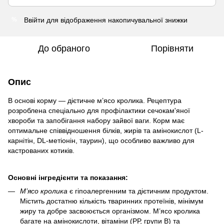
Ввійти
для відображення накопичувальної знижки
%
До обраного
Порівняти
Опис
В основі корму — дієтичне м’ясо кролика. Рецептура
розроблена спеціально для профілактики сечокам'яної
хвороби та запобігання набору зайвої ваги. Корм має
оптимальне співвідношення білків, жирів та амінокислот (L-
карнітін, DL-метіонін, таурин), що особливо важливо для
кастрованих котиків.
Основні інгредієнти та показання:
М’ясо кролика
є гіпоалергенним та дієтичним продуктом.
Містить достатню кількість тваринних протеїнів, мінімум
жиру та добре засвоюється організмом. М’ясо кролика
багате на амінокислоти, вітаміни (РР, групи В) та