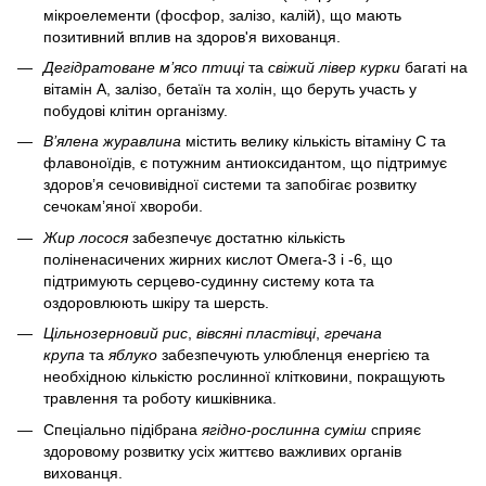
мікроелементи (фосфор, залізо, калій), що мають
позитивний вплив на здоров'я вихованця.
Дегідратоване м’ясо птиці
та
свіжий лівер курки
багаті на
вітамін А, залізо, бетаїн та холін, що беруть участь у
побудові клітин організму.
В’ялена журавлина
містить велику кількість вітаміну С та
флавоноїдів, є потужним антиоксидантом, що підтримує
здоров’я сечовивідної системи та запобігає розвитку
сечокам’яної хвороби.
Жир лосося
забезпечує достатню кількість
поліненасичених жирних кислот Омега-3 і -6, що
підтримують серцево-судинну систему кота та
оздоровлюють шкіру та шерсть.
Цільнозерновий рис
,
вівсяні пластівці
,
гречана
крупа
та
яблуко
забезпечують улюбленця енергією та
необхідною кількістю рослинної клітковини, покращують
травлення та роботу кишківника.
Спеціально підібрана
ягідно-рослинна суміш
сприяє
здоровому розвитку усіх життєво важливих органів
вихованця.