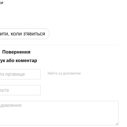
ки
ити, коли з'явиться
Повернення
гук або коментар
Увійти за допомогою