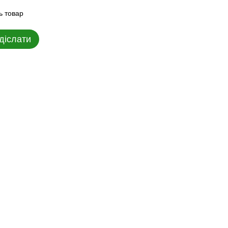
ь товар
діслати