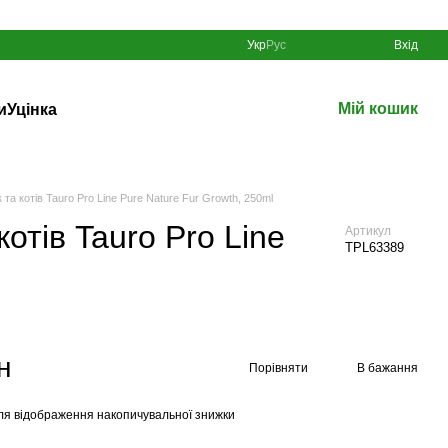
Укр
Рус
Вхід
Мій кошик
и
Уцінка
та котів Tauro Pro Line Pure Nature Fur Growth, 250ml
отів Tauro Pro Line
Артикул
TPL63389
н
Порівняти
В бажання
ля відображення накопичувальної знижки