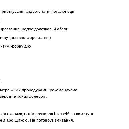
ри лікуванні андрогенетичної алопеції
ь
 зростання, надає додатковий обсяг
гену (активного зростання)
антимікробну дію
і.
грумерськими процедурами, рекомендуємо
шерсті та кондиціонером.
 флакончик, потім розпорошіть засіб на вимиту та
цем або щіткою. Не потребує змивання.