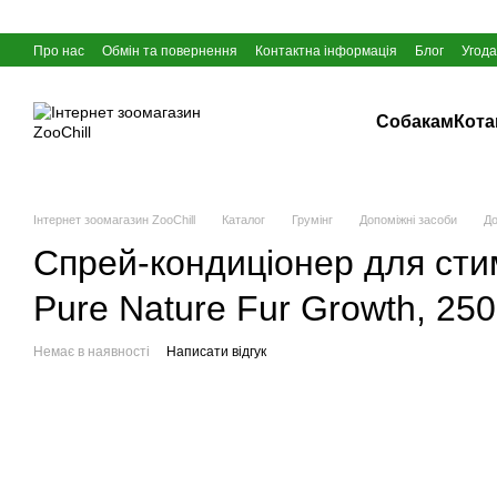
Перейти до основного контенту
Про нас
Обмін та повернення
Контактна інформація
Блог
Угода
Собакам
Кот
Інтернет зоомагазин ZooChill
Каталог
Грумінг
Допоміжні засоби
До
Cпрей-кондиціонер для стиму
Pure Nature Fur Growth, 25
Немає в наявності
Написати відгук