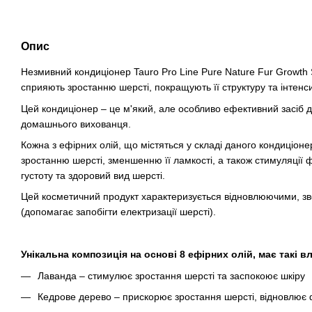
Опис
Незмивний кондиціонер Tauro Pro Line Pure Nature Fur Growth 
сприяють зростанню шерсті, покращують її структуру та інтенс
Цей кондиціонер – це м'який, але особливо ефективний засіб
домашнього вихованця.
Кожна з ефірних олій, що містяться у складі даного кондиціоне
зростанню шерсті, зменшенню її ламкості, а також стимуляції 
густоту та здоровий вид шерсті.
Цей косметичний продукт характеризується відновлюючими, з
(допомагає запобігти електризації шерсті).
Унікальна композиція на основі 8 ефірних олій, має такі в
Лаванда – стимулює зростання шерсті та заспокоює шкіру
Кедрове дерево – прискорює зростання шерсті, відновлює 