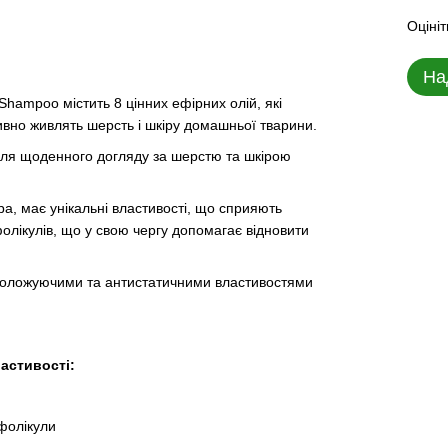
Оцініт
На
Shampoo містить 8 цінних ефірних олій, які
ивно живлять шерсть і шкіру домашньої тварини.
 для щоденного догляду за шерстю та шкірою
ра, має унікальні властивості, що сприяють
фолікулів, що у свою чергу допомагає відновити
воложуючими та антистатичними властивостями
ластивості:
фолікули