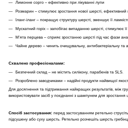
Лимонне сорго – ефективно при лікуванні лупи
Розмарин – стимулює зростання нової шерсті, ефективний п
Іланг-іланг – покращує структуру шерсті, зменшує її ламкіст
Мускатний горіх – запобігає випаданню шерсті, стимулює її
М'ята перцева – сприяє зростанню шерсті під час фази ана
Чайне дерево – чинить очищувальну, антибактеріальну та 
Схвалено професіоналами:
Безпечний склад – не містить силікону, парабенів та SLS.
Розроблено заводчиками – надійні продукти найвищої якост
Для досягнення та підтримання найкращих результатів, між 
використовувати засіб у поєднанні з шампунем для зростання 
Спосіб застосування:
перед застосуванням ретельно струсіть
підсушену або суху шерсть. Ретельно розчешіть шерсть гребін