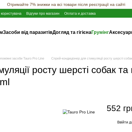
Отримайте 7% знижки на всі товари після реєстрації на сайті
 користувача
Відгуки про магазин
Оплата и доставка
ам
Засоби від паразитів
Догляд та гігієна
Грумінг
Аксесуар
поміжні засоби Tauro Pro Line
Cпрей-кондиціонер для стимуляції росту шерсті собак 
ляції росту шерсті собак та к
0ml
552 гр
Ввійти
д
%