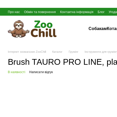
Перейти до основного контенту
Про нас
Обмін та повернення
Контактна інформація
Блог
Угода
Собакам
Кот
Інтернет зоомагазин ZooChill
Каталог
Грумінг
Інструменти для грумінг
Brush TAURO PRO LINE, plasti
В наявності
Написати відгук