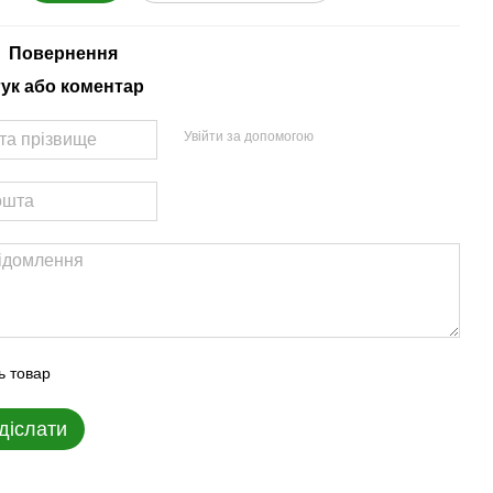
Повернення
гук або коментар
Увійти за допомогою
ь товар
діслати