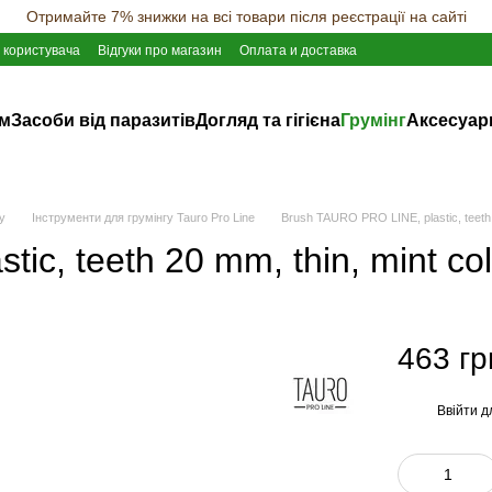
Отримайте 7% знижки на всі товари після реєстрації на сайті
 користувача
Відгуки про магазин
Оплата и доставка
ам
Засоби від паразитів
Догляд та гігієна
Грумінг
Аксесуар
у
Інструменти для грумінгу Tauro Pro Line
Brush TAURO PRO LINE, plastic, teeth 2
c, teeth 20 mm, thin, mint col
463 гр
Ввійти
д
%