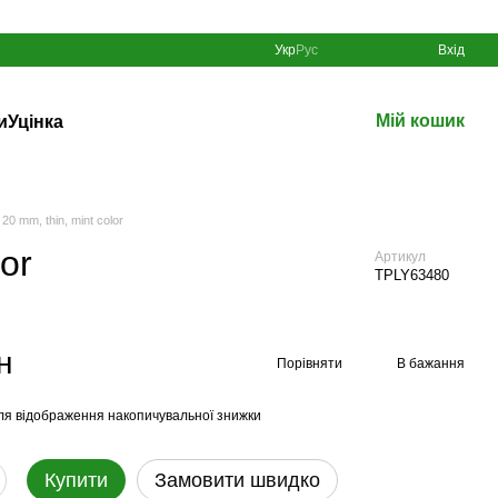
Укр
Рус
Вхід
Мій кошик
и
Уцінка
0 mm, thin, mint color
or
Артикул
TPLY63480
н
Порівняти
В бажання
ля відображення накопичувальної знижки
Купити
Замовити швидко