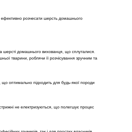
 і ефективно розчесати шерсть домашнього
сма шерсті домашнього вихованця, що сплуталися.
ньої тварини, роблячи її розчісування зручним та
б, що оптимально підходить для будь-якої породи
 стрижні не електризуються, що полегшує процес
офесійних грумерів, так і для простих власників