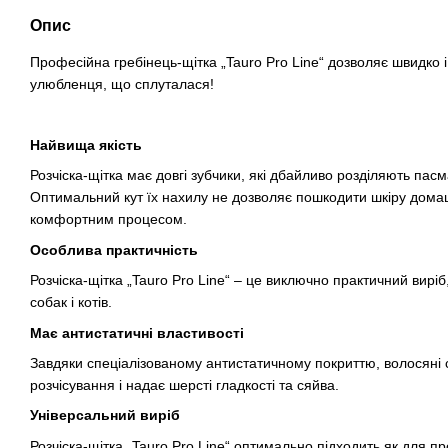
Опис
Професійна гребінець-щітка „Tauro Pro Line“ дозволяє швидко
улюбленця, що сплуталася!
Найвища якість
Розчіска-щітка має довгі зубчики, які дбайливо розділяють па
Оптимальний кут їх нахилу не дозволяє пошкодити шкіру домаш
комфортним процесом.
Особлива практичність
Розчіска-щітка „Tauro Pro Line“ – це виключно практичний вирі
собак і котів.
Має антистатичні властивості
Завдяки спеціалізованому антистатичному покриттю, волосяні
розчісування і надає шерсті гладкості та сяйва.
Універсальний виріб
Розчіска-щітка „Tauro Pro Line“ оптимально підходить як для пр