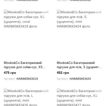
Misoko&Co Багаторазовий
Misoko&Co Багаторазовий
підгузок для собак-сук, XS
підгузок для псів, S (цуценята),
(цуценята), coral
mint
475 грн
452 грн
Артикул
HAINMSK63419
Артикул
HAINMSK63424