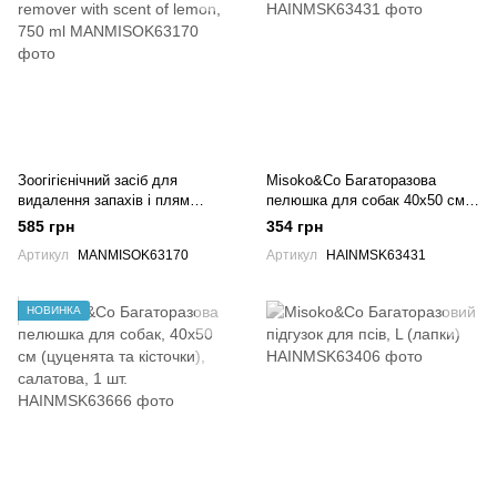
Зоогігієнічний засіб для
Misoko&Co Багаторазова
видалення запахів і плям
пелюшка для собак 40х50 см
MISOKO dog stain and odour
(цуценята), mint
585 грн
354 грн
remover with scent of lemon,
Артикул
MANMISOK63170
Артикул
HAINMSK63431
750 ml
НОВИНКА