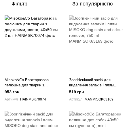
Фільтр
За популярністю
Misoko&Co Багаторазова
Зоогігієнічний засіб для
пелюшка для тварин з
видалення запахів і плям
джунглями, жовта, 40х50 см 2
MISOKO dog stain and odour
953 грн
519 грн
шт.
remover, 750 ml
Артикул
HAINMSK70074
Артикул
MANMISOK63169