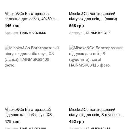
Misoko&Co Багаторазова
Misoko&Co Багаторазовий
пелюшка для собак, 40х50 см
підгузок для псів, L (лапки)
(цуценята та кісточки),
446 грн
658 грн
салатова, 1 шт.
Артикул
HAINMSK63666
Артикул
HAINMSK63406
Misoko&Co Багаторазовий
Misoko&Co Багаторазовий
підгузок для собак-сук, XS
підгузок для псів, S (цуценята),
(лапки)
coral
475 грн
452 грн
Артикул
HAINMSK63409
Артикул
HAINMSK63416