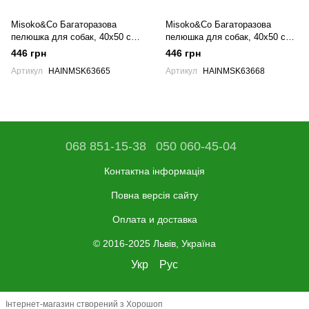
Misoko&Co Багаторазова
Misoko&Co Багаторазова
пелюшка для собак, 40х50 см
пелюшка для собак, 40х50 см
(цуценята), м'ятна, 1 шт.
(цуценята), фіолетова, 1 шт.
446 грн
446 грн
Артикул
HAINMSK63665
Артикул
HAINMSK63668
068 851-15-38
050 060-45-04
Контактна інформація
Повна версія сайту
Оплата и доставка
© 2016-2025 Львів, Україна
Укр
Рус
Інтернет-магазин створений з Хорошоп