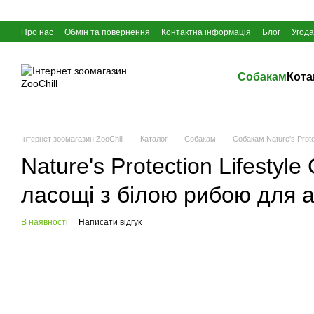
Перейти до основного контенту
Про нас
Обмін та повернення
Контактна інформація
Блог
Угода
Собакам
Кот
Інтернет зоомагазин ZooChill
Каталог
Собакам
Собакам Nature's Protec
Nature's Protection Lifestyle
ласощі з білою рибою для а
В наявності
Написати відгук