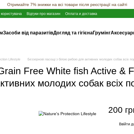
Отримайте 7% знижки на всі товари після реєстрації на сайті
 користувача
Відгуки про магазин
Оплата и доставка
ам
Засоби від паразитів
Догляд та гігієна
Грумінг
Аксесуар
tion Lifestyle
Беззернові ласощі з білою рибою для активних молодих собак всіх порід 
 Grain Free White fish Active &
ктивних молодих собак всіх по
200 гр
Ввійти
д
%