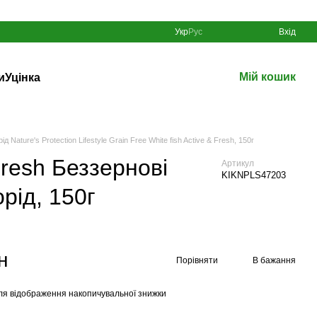
Укр
Рус
Вхід
Мій кошик
и
Уцінка
Nature's Protection Lifestyle Grain Free White fish Active & Fresh, 150г
 Fresh Беззернові
Артикул
KIKNPLS47203
рід, 150г
н
Порівняти
В бажання
ля відображення накопичувальної знижки