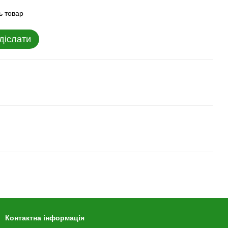
ь товар
діслати
Контактна інформація