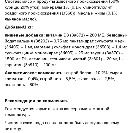
Состав
: мясо и продукты животного происхождения (50%
курица, 20% утки), минералы 1% (0,1% клиноптилолит
осадочного происхождения (1г568)), масла и жиры (0,1%
льняное масло).
Добавки/1 кг:
пищевые добавки:
витамин D3 (3a671) – 200 ME, безводный
йодат кальция (3б202) – 0,75 мг, пентагидрат сульфата меди
(3б405) – 1 мг, марганец сульфат моногидрат (3б503) – 1,4 мг,
сульфат цинка моногидрат (3б605) – 25 мг, таурин (3a370) –
1500 мг, DL-метионин, технически чистый (3c301) – 20 мг, L-
карнитин (3a910) – 200 мг.
Аналитические компоненты:
сырой белок – 10,2%, сырая
клетчатка – 0,4%, сырой жир – 5,5%, сырая зола – 2,5%,
влажность – 80%.
Рекомендации по кормлению:
Рекомендуется кормить котов консервами комнатной
температуры.
Чистая свежая вода всегда должна быть доступна вашему
питомцу.