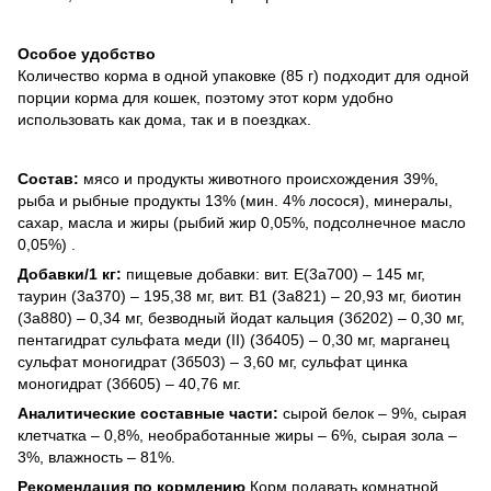
Особое удобство
Количество корма в одной упаковке (85 г) подходит для одной
порции корма для кошек, поэтому этот корм удобно
использовать как дома, так и в поездках.
Состав:
мясо и продукты животного происхождения 39%,
рыба и рыбные продукты 13% (мин. 4% лосося), минералы,
сахар, масла и жиры (рыбий жир 0,05%, подсолнечное масло
0,05%) .
Добавки/1 кг:
пищевые добавки: вит. E(3a700) – 145 мг,
таурин (3a370) – 195,38 мг, вит. B1 (3a821) – 20,93 мг, биотин
(3a880) – 0,34 мг, безводный йодат кальция (3б202) – 0,30 мг,
пентагидрат сульфата меди (II) (3б405) – 0,30 мг, марганец
сульфат моногидрат (3б503) – 3,60 мг, сульфат цинка
моногидрат (3б605) – 40,76 мг.
Аналитические составные части:
сырой белок – 9%, сырая
клетчатка – 0,8%, необработанные жиры – 6%, сырая зола –
3%, влажность – 81%.
Рекомендация по кормлению
Корм ​​подавать комнатной