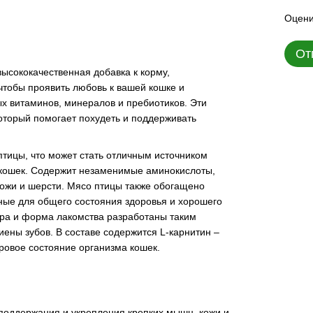
Оцени
От
о высококачественная добавка к корму,
чтобы проявить любовь к вашей кошке и
 витаминов, минералов и пребиотиков. Эти
оторый помогает похудеть и поддерживать
птицы, что может стать отличным источником
 кошек. Содержит незаменимые аминокислоты,
ожи и шерсти. Мясо птицы также обогащено
ные для общего состояния здоровья и хорошего
ура и форма лакомства разработаны таким
ены зубов. В составе содержится L-карнитин –
ровое состояние организма кошек.
оддержания и укрепления крепких мышц, кожи и