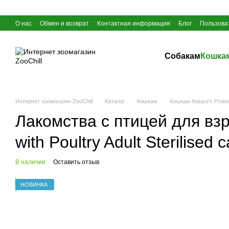
Перейти к основному контенту
О нас
Обмен и возврат
Контактная информация
Блог
Пользова
Собакам
Кошка
Интернет зоомагазин ZooChill
Каталог
Кошкам
Кошкам Nature's Protec
Лакомства с птицей для вз
with Poultry Adult Sterilised c
В наличии
Оставить отзыв
НОВИНКА