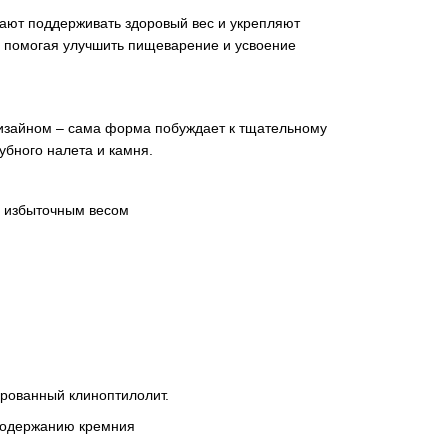
ают поддерживать здоровый вес и укрепляют
е, помогая улучшить пищеварение и усвоение
дизайном – сама форма побуждает к тщательному
бного налета и камня.
и избыточным весом
рованный клиноптилолит.
 содержанию кремния