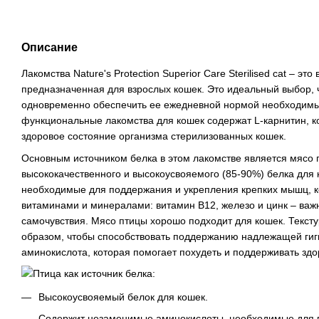
Описание
Лакомства Nature's Protection Superior Care Sterilised cat – эт
предназначенная для взрослых кошек. Это идеальный выбор, 
одновременно обеспечить ее ежедневной нормой необходимых
функциональные лакомства для кошек содержат L-карнитин, к
здоровое состояние организма стерилизованных кошек.
Основным источником белка в этом лакомстве является мясо 
высококачественного и высокоусвояемого (85-90%) белка для
необходимые для поддержания и укрепления крепких мышц, к
витаминами и минералами: витамин В12, железо и цинк – важ
самочувствия. Мясо птицы хорошо подходит для кошек. Текст
образом, чтобы способствовать поддержанию надлежащей гиги
аминокислота, которая помогает похудеть и поддерживать здо
Птица как источник белка:
Высокоусвояемый белок для кошек.
Содержит незаменимые аминокислоты, необходимые для п