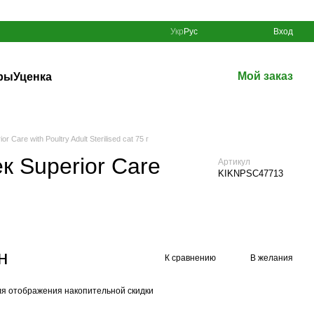
Укр
Рус
Вход
Мой заказ
ры
Уценка
are with Poultry Adult Sterilised cat 75 г
к Superior Care
Артикул
KIKNPSC47713
н
К сравнению
В желания
я отображения накопительной скидки