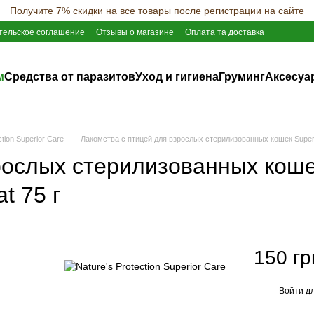
Получите 7% скидки на все товары после регистрации на сайте
тельское соглашение
Отзывы о магазине
Оплата та доставка
м
Средства от паразитов
Уход и гигиена
Груминг
Аксесуа
tion Superior Care
Лакомства с птицей для взрослых стерилизованных кошек Superior C
рослых стерилизованных коше
at 75 г
150 гр
Войти
дл
%