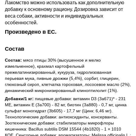
Лакомство можно использовать как дополнительную
добавку к основному рациону. Дозировка зависит от
веса собаки, активности и индивидуальных
особенностей.
Произведено в ЕС.
Состав
Состав:
мясо птицы 30% (высушенное и мелко
измельченное), крахмал картофельный
прежелатинизированный, кукуруза, гидролизованная
перьевая мука, пивные дрожжи (5,4%), сорбит, глицерин,
глюкозный сироп, клетчатка гороховая, лососевое масло (2%),
динамический микронизированный клиноптилолит (1%).
Добавки/1 кг:
пищевые добавки: витамин D3 (3a671)* - 231
МЕ, витамин Е (3a700) - 82 мг, биотин (3a880) - 0,7 мг, цинка
сульфат моногидрат (3b605) - 17,7 мг (Цинк: 6,46 мг).
Технологические добавки: антиоксиданты, консерванты.
Зоотехнические добавки: стабилизаторы микрофлоры
кишечника: Bacillus subtilis DSM 15544 (4b1820) - 1 × 1010
КОЕ. Сенсорные добавки: ароматизаторы: Melissa officinalis L.: