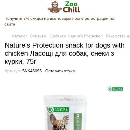
Получите 7% скидки на все товары после регистрации на
сайте
Каталог
Собакам
Собакам Nature's Protection
Лакомство дл
Nature's Protection snack for dogs with
chicken Ласощі для собак, снеки з
курки, 75г
Артикул:
SNK46096
Оставить отзыв