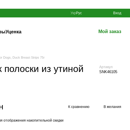
Укр
Рус
Вход
Мой заказ
ры
Уценка
r Dogs, Duck Breast Strips 75г
к полоски из утиной
Артикул
SNK46105
н
К сравнению
В желания
я отображения накопительной скидки