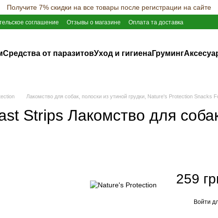
Получите 7% скидки на все товары после регистрации на сайте
тельское соглашение
Отзывы о магазине
Оплата та доставка
м
Средства от паразитов
Уход и гигиена
Груминг
Аксесуа
ection
Лакомство для собак, полоски из утиной грудки, Nature's Protection Snacks Fo
east Strips Лакомство для соба
259 гр
Войти
дл
%