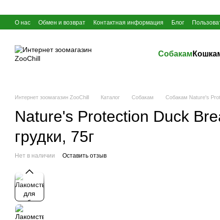
Перейти к основному контенту
О нас
Обмен и возврат
Контактная информация
Блог
Пользова
Собакам
Кошка
Интернет зоомагазин ZooChill
Каталог
Собакам
Собакам Nature's Prot
Nature's Protection Duck Br
грудки, 75г
Нет в наличии
Оставить отзыв