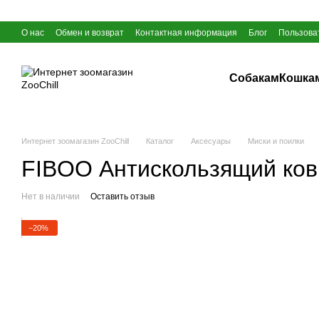
Перейти к основному контенту
О нас
Обмен и возврат
Контактная информация
Блог
Пользова
Собакам
Кошка
Интернет зоомагазин ZooChill
Каталог
Аксесуары
Миски и поилки
FIBOO Антискользящий ковр
Нет в наличии
Оставить отзыв
−20%