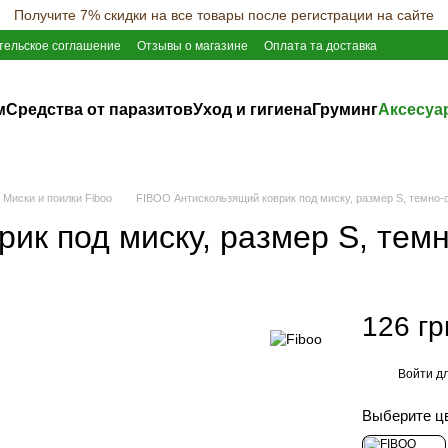
Получите 7% скидки на все товары после регистрации на сайте
тельское соглашение
Отзывы о магазине
Оплата та доставка
м
Средства от паразитов
Уход и гигиена
Груминг
Аксесуа
Миски и поилки Fiboo
FIBOO Антискользящий коврик под миску, размер S, темно-
ик под миску, размер S, тем
126 гр
Войти
дл
%
Выберите ц