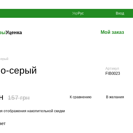
Укр
Рус
Вход
Мой заказ
ры
Уценка
серый
но-серый
Артикул
FIB0023
н
157 грн
К сравнению
В желания
я отображения накопительной скидки
вет