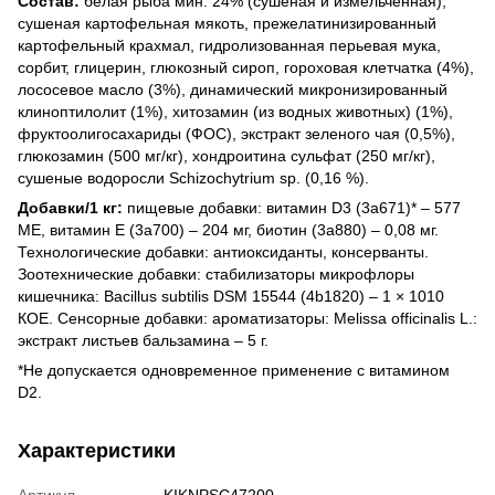
Состав:
белая рыба мин. 24% (сушеная и измельченная),
сушеная картофельная мякоть, прежелатинизированный
картофельный крахмал, гидролизованная перьевая мука,
сорбит, глицерин, глюкозный сироп, гороховая клетчатка (4%),
лососевое масло (3%), динамический микронизированный
клиноптилолит (1%), хитозамин (из водных животных) (1%),
фруктоолигосахариды (ФОС), экстракт зеленого чая (0,5%),
глюкозамин (500 мг/кг), хондроитина сульфат (250 мг/кг),
сушеные водоросли Schizochytrium sp. (0,16 %).
Добавки/1 кг:
пищевые добавки: витамин D3 (3a671)* – 577
МЕ, витамин Е (3a700) – 204 мг, биотин (3a880) – 0,08 мг.
Технологические добавки: антиоксиданты, консерванты.
Зоотехнические добавки: стабилизаторы микрофлоры
кишечника: Bacillus subtilis DSM 15544 (4b1820) – 1 × 1010
КОЕ. Сенсорные добавки: ароматизаторы: Melissa officinalis L.:
экстракт листьев бальзамина – 5 г.
*Не допускается одновременное применение с витамином
D2.
Характеристики