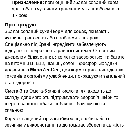
Призначення:
повноцінний збалансований корм
для собак з чутливим травленням та проблемною
шкірою
Про продукт:
Збалансований сухий корм для собак, які мають
чутливе травлення або проблеми зі шкірою.
Спеціально підібрані інгредієнти забезпечують
відсутність подразнень травної системи. Основним
джерелом білка є ягня, яке легко засвоюється та багате
на вітаміни B, B12, ніацин, селен і фосфор. Завдяки
додаванню
MicroZeoGen
, цей корм сприяє виведенню
токсинів з організму улюбленця, покращуючи загальний
стан здоров'я.
Омега-3 та Омега-6 жирні кислоти, які входять до
складу, допомагають підтримувати здоров'я шкіри та
шерсті вашого собаки, роблячи її блискучою та
сильною.
Корм оснащений
zip-застібкою,
що робить його
зручним у використанні та допомагає зберегти свіжість