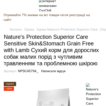
Отримайте 7% знижки на всі товари після реєстрації на
сайті
Каталог
Уцінка
Уцінка Nature's Protection Superior Care
(Уц
Nature's Protection Superior Care
Sensitive Skin&Stomach Grain Free
with Lamb Сухий корм для дорослих
собак малих порід з чутливим
травленням та проблемною шкірою
Артикул:
NPSC45794_
Написати відгук
УЦІНКА
−35%