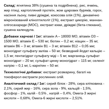
Склад:
ягнятина 38% (сушена та подрібнена), рис, ячмінь,
жир птиці, картопляний протеїн, жом цукрових буряків, горох,
насіння льону, пивні дріжджі, кокосова олія (1%), динамічно
мікронізований кліноптилоліт (1%), екстракт цикорію, маннан-
олігосахариди (МОС), екстракт юкки, дріжджі (бета-глюкани),
сушена календула.
Добавки харчові / 1кг:
вітамін A – 18000 МО, вітамін D3 –
1500 МО, вітамін E – 530 мг, біотин – 0,2 мг, ніацин – 35 мг,
вітамін В6 – 3 мг, вітамін В1 – 3 мг, вітамін В12 – 0,05 мкг,
моногідрат сульфату заліза – 50 мг, безводний йодат кальцію –
1,5 мг, пентагідрат сульфату міді – 5 мг, марганець сульфат
моногідрат – 20 мг, сульфат цинку моногідрат – 115 мг, селеніт
натрію – 0,1 мг, L-карнітин – 50 мг.
Технологічні добавки:
екстракт розмарину, багаті на
токоферол екстракти рослинних олій.
Aнaлітичний склад / 1кг:
сирий білок - 28%, сира клітковина -
2,1%, сирий жир - 16%, сира зола - 9%, кальцій - 1,5%,
фосфор - 1%, калій - 0,5% , натрій – 0,4%, Омега-3 жирні
кислоти – 0,68%, Омега-6 жирні кислоти – 2,51%.