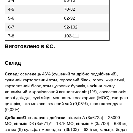
3-4
58-70
4-5
70-82
5-6
82-92
6-7
92-102
7-8
102-111
Виготовлено в ЄС.
Склад
Склад:
оселедець 46% (сушений та дрібно подрібнений),
сушений картопляний жом, гороховий білок, горох, жир птиці,
картопляний білок, жом цукрових буряків, насіння льону,
динамічний мікронізований клиноптилоліт (1%), лососева олія,
пивні дріжджі, сухі яйця, маннанолігосахариди (МОС), екстракт
цикорію, юка мохаве, зелений чай (0,05%), шрот календули
(0,02%).
Добавки/1 кг:
харчові добавки: вітамін А (3a672a) – 25000
МО, вітамін D3 (3a671)* – 1875 МО, вітамін Е (3a700) – 688 мг,
заліза (ІІ) сульфат моногідрат (3b103) – 62,5 мг, кальцію йодат