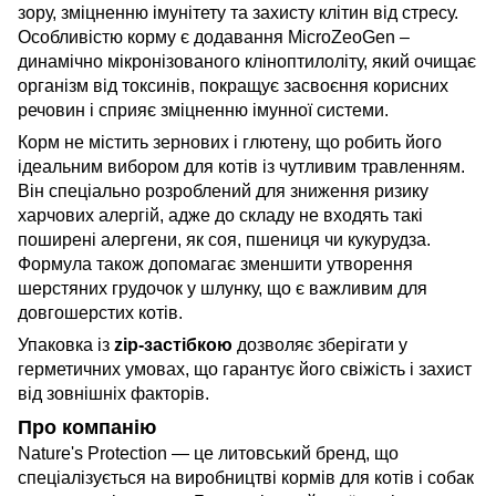
зору, зміцненню імунітету та захисту клітин від стресу.
Особливістю корму є додавання MicroZeoGen –
динамічно мікронізованого кліноптилоліту, який очищає
організм від токсинів, покращує засвоєння корисних
речовин і сприяє зміцненню імунної системи.
Корм не містить зернових і глютену, що робить його
ідеальним вибором для котів із чутливим травленням.
Він спеціально розроблений для зниження ризику
харчових алергій, адже до складу не входять такі
поширені алергени, як соя, пшениця чи кукурудза.
Формула також допомагає зменшити утворення
шерстяних грудочок у шлунку, що є важливим для
довгошерстих котів.
Упаковка із
zip-застібкою
дозволяє зберігати у
герметичних умовах, що гарантує його свіжість і захист
від зовнішніх факторів.
Про компанію
Nature's Protection — це литовський бренд, що
спеціалізується на виробництві кормів для котів і собак