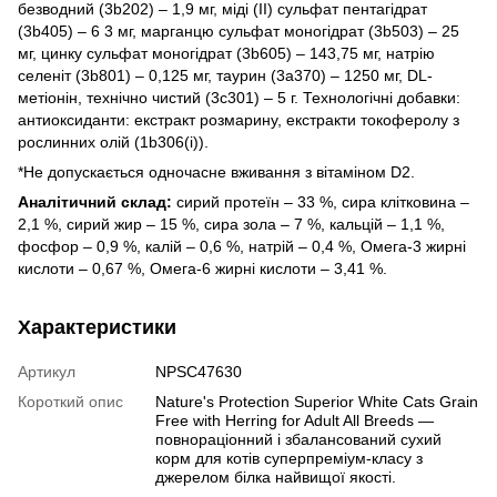
безводний (3b202) – 1,9 мг, міді (ІІ) сульфат пентагідрат
(3b405) – 6 3 мг, марганцю сульфат моногідрат (3b503) – 25
мг, цинку сульфат моногідрат (3b605) – 143,75 мг, натрію
селеніт (3b801) – 0,125 мг, таурин (3a370) – 1250 мг, DL-
метіонін, технічно чистий (3c301) – 5 г. Технологічні добавки:
антиоксиданти: екстракт розмарину, екстракти токоферолу з
рослинних олій (1b306(i)).
*Не допускається одночасне вживання з вітаміном D2.
Аналітичний склад:
сирий протеїн – 33 %, сира клітковина –
2,1 %, сирий жир – 15 %, сира зола – 7 %, кальцій – 1,1 %,
фосфор – 0,9 %, калій – 0,6 %, натрій – 0,4 %, Омега-3 жирні
кислоти – 0,67 %, Омега-6 жирні кислоти – 3,41 %.
Характеристики
Артикул
NPSC47630
Короткий опис
Nature's Protection Superior White Cats Grain
Free with Herring for Adult All Breeds —
повнораціонний і збалансований сухий
корм для котів суперпреміум-класу з
джерелом білка найвищої якості.