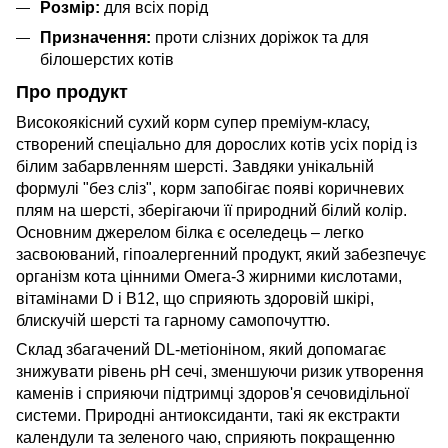
Розмір:
для всіх порід
Призначення:
проти слізних доріжок та для
білошерстих котів
Про продукт
Високоякісний сухий корм супер преміум-класу,
створений спеціально для дорослих котів усіх порід із
білим забарвленням шерсті. Завдяки унікальній
формулі "без сліз", корм запобігає появі коричневих
плям на шерсті, зберігаючи її природний білий колір.
Основним джерелом білка є оселедець – легко
засвоюваний, гіпоалергенний продукт, який забезпечує
організм кота цінними Омега-3 жирними кислотами,
вітамінами D і B12, що сприяють здоровій шкірі,
блискучій шерсті та гарному самопочуттю.
Склад збагачений DL-метіоніном, який допомагає
знижувати рівень рН сечі, зменшуючи ризик утворення
каменів і сприяючи підтримці здоров'я сечовидільної
системи. Природні антиоксиданти, такі як екстракти
календули та зеленого чаю, сприяють покращенню