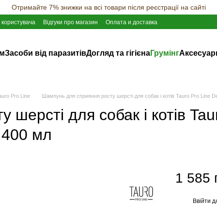
Отримайте 7% знижки на всі товари після реєстрації на сайті
 користувача
Відгуки про магазин
Оплата и доставка
ам
Засоби від паразитів
Догляд та гігієна
Грумінг
Аксесуар
uro Pro Line
Шампунь для сприяння росту шерсті для собак і котів Tauro Pro Line 
 шерсті для собак і котів Tau
 400 мл
1 585 
Ввійти
д
%