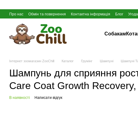
Перейти до основного контенту
Про нас
Обмін та повернення
Контактна інформація
Блог
Угода
Собакам
Кот
Інтернет зоомагазин ZooChill
Каталог
Грумінг
Шампуні
Шампуні Ta
Шампунь для сприяння росту
Care Coat Growth Recovery,
В наявності
Написати відгук