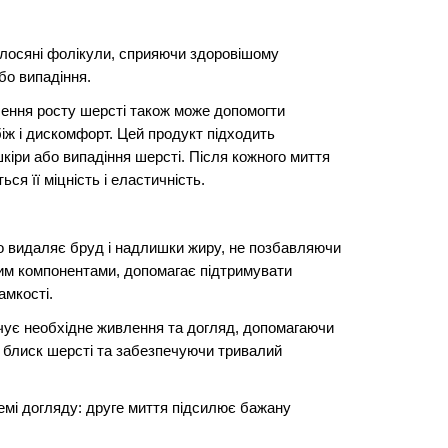
лосяні фолікули, сприяючи здоровішому
або випадіння.
ення росту шерсті також може допомогти
іж і дискомфорт. Цей продукт підходить
кіри або випадіння шерсті. Після кожного миття
ся її міцність і еластичність.
 видаляє бруд і надлишки жиру, не позбавляючи
им компонентами, допомагає підтримувати
амкості.
чує необхідне живлення та догляд, допомагаючи
 блиск шерсті та забезпечуючи тривалий
емі догляду: друге миття підсилює бажану