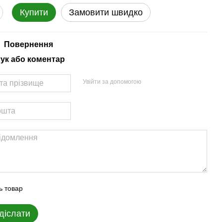
Купити
Замовити швидко
Повернення
гук або коментар
Увійти за допомогою
ь товар
діслати