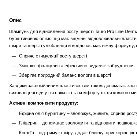
Опис
Шампунь для відновлення росту шерсті Tauro Pro Line Derm
бурштиновою олією, що має відмінні відновлювальні власти
шкіри та шерсті улюбленця й водночас має ніжну формулу, 
Сприяє стимуляції росту шерсті
Зміцнює фолікули та ефективно видаляє забруднення
Зберігає природний баланс вологи в шерсті
Завдяки заспокійливим властивостям також допомагає засп
вихованцеві відчуття свіжості та комфорту після кожного ми
Активні компоненти продукту:
Ефірна олія бурштину – зволожує, живить, сприяє рост
Гліцерин – допомагає зволожити та відновити пошкодж
Кофеїн – підтримує шкіру, додає блиску, прискорює ріс