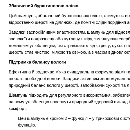
Збагачений бурштиновою олією
Цей шампунь, збагачений бурштиновою олією, стимулює во
відростанню шерсті на ділянках, де помітні сліди порідіння 
Завдяки заспокійливим властивостям, шампунь для відновл
заспокоїти подразнену або чутливу шкіру, зменшуючи сверб
домашнім улюбленцям, які страждають від стресу, сухості ш
шерсть стає чистою, м'якою та свіжою, а з часом відновлюєть
Підтримка балансу вологи
Ефективна й водночас м'яка очищувальна формула відмінно
шерсть необхідної вологи. Завдяки активним зволожувальн
природний баланс вологи у шерсті, запобігаючи сухості та л
Шампунь підходить для регулярного використання, забезпе
вашому улюбленцю повернути природний здоровий вигляд і
комфорт.
Цей шампунь є кроком 2 – функція – у трикроковій сист
функцію.