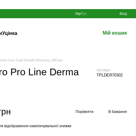
Укр
Рус
Вхід
Мій кошик
и
Уцінка
Derma Care Coat Growth Recovery, 400 мл
ro Pro Line Derma
Артикул
TPLDER70302
грн
Порівняти
В бажання
ля відображення накопичувальної знижки