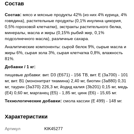
Состав
Состав:
мясо и мясные продукты 42% (из них 4% курица, 4%
говядина), растительные продукты (0,1% инулина цикория,
0,5% гороховой клетчатки), экстракты растительного белка,
минералы, масла и жиры (0,15% рыбий жир, 0,1%
подсолнечного масла), различные сахара.
Аналитические компоненты: сырой белок 9%, сырые масла и
жиры 6%, сырая зола 3%, сырая клетчатка 0,8%, влажность
81%.
Добавки / 1 кг:
пищевые добавки: вит. D3 (E671) - 156 ТВ, вит. E (3a700) - 101
мг, вит. B1 (мононитрат тиамина) 2,40 мг, биотин (3a880) 0,31
мг, таурин (3a370) 226,3 мг, йодид калия (3b201) 0,15 мг, медь
(E4) 0,60 мг, марганец (E5) - 1,85 мг, цинк (E6) - 15,65 мг.
Технологические добавки:
смола кассии (E 499) - 148 мг.
Характеристики
Артикул
KIK45277