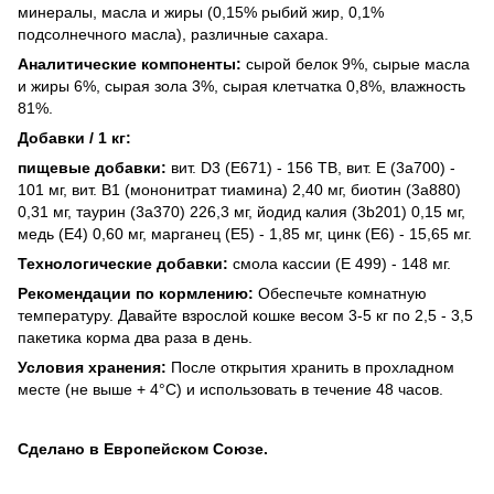
минералы, масла и жиры (0,15% рыбий жир, 0,1%
подсолнечного масла), различные сахара.
Аналитические компоненты:
сырой белок 9%, сырые масла
и жиры 6%, сырая зола 3%, сырая клетчатка 0,8%, влажность
81%.
Добавки / 1 кг:
пищевые добавки:
вит. D3 (E671) - 156 ТВ, вит. E (3a700) -
101 мг, вит. B1 (мононитрат тиамина) 2,40 мг, биотин (3a880)
0,31 мг, таурин (3a370) 226,3 мг, йодид калия (3b201) 0,15 мг,
медь (E4) 0,60 мг, марганец (E5) - 1,85 мг, цинк (E6) - 15,65 мг.
Технологические добавки:
смола кассии (E 499) - 148 мг.
Рекомендации по кормлению:
Обеспечьте комнатную
температуру. Давайте взрослой кошке весом 3-5 кг по 2,5 - 3,5
пакетика корма два раза в день.
Условия хранения:
После открытия хранить в прохладном
месте (не выше + 4°C) и использовать в течение 48 часов.
Сделано в Европейском Союзе.