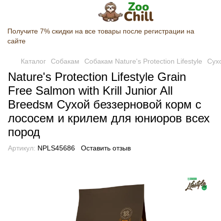
Получите 7% скидки на все товары после регистрации на
сайте
Каталог
Собакам
Собакам Nature's Protection Lifestyle
Сухо
Nature's Protection Lifestyle Grain
Free Salmon with Krill Junior All
Breedsм Сухой беззерновой корм с
лососем и крилем для юниоров всех
пород
Артикул:
NPLS45686
Оставить отзыв