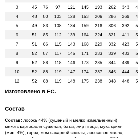
3
45
76
97
121
145
193
262
343
4
4
48
80
103
128
153
206
286
369
4
5
49
83
108
134
159
216
306
392
5
6
51
85
112
139
164
224
321
411
5
7
51
86
115
143
168
229
332
423
5
8
52
87
117
145
171
233
339
433
5
9
52
88
118
146
173
235
344
439
5
10
52
88
119
147
174
237
346
444
5
12
52
88
119
148
175
238
348
448
5
Изготовлено в ЕС.
Состав
Состав:
лосось 44% (сушеный и мелко измельченный),
мякоть картофеля сушеная, батат, жир птицы, мука криля
(мин. 4%), горох, жом сахарной свеклы, лососевое масло,