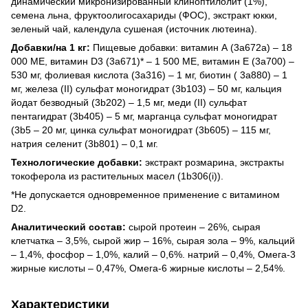
динамический микронизированный клиноптилолит (1%),
семена льна, фруктоолигосахариды (ФОС), экстракт юкки,
зеленый чай, календула сушеная (источник лютеина).
Добавки/на 1 кг:
Пищевые добавки: витамин А (3a672a) – 18
000 МЕ, витамин D3 (3a671)* – 1 500 МЕ, витамин Е (3a700) –
530 мг, фолиевая кислота (3a316) – 1 мг, биотин ( 3a880) – 1
мг, железа (II) сульфат моногидрат (3b103) – 50 мг, кальция
йодат безводный (3b202) – 1,5 мг, меди (II) сульфат
пентагидрат (3b405) – 5 мг, марганца сульфат моногидрат
(3b5 – 20 мг, цинка сульфат моногидрат (3b605) – 115 мг,
натрия селенит (3b801) – 0,1 мг.
Технологические добавки:
экстракт розмарина, экстракты
токоферола из растительных масел (1b306(i)).
*Не допускается одновременное применение с витамином
D2.
Аналитический состав:
сырой протеин – 26%, сырая
клетчатка – 3,5%, сырой жир – 16%, сырая зола – 9%, кальций
– 1,4%, фосфор – 1,0%, калий – 0,6%. натрий – 0,4%, Омега-3
жирные кислоты – 0,47%, Омега-6 жирные кислоты – 2,54%.
Характеристики