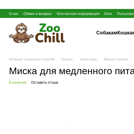
Перейти к основному контенту
О нас
Обмен и возврат
Контактная информация
Блог
Пользова
Собакам
Кошка
Интернет зоомагазин ZooChill
Каталог
Аксесуары
Миски и поилки
Миска для медленного пита
В наличии
Оставить отзыв