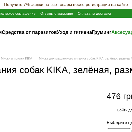
Получите 7% скидки на все товары после регистрации на сайте
тельское соглашение
Отзывы о магазине
Оплата та доставка
м
Средства от паразитов
Уход и гигиена
Груминг
Аксесуа
Миски и поилки KIKA
Миска для медленного питания собак KIKA, зелёная, размер 
ния собак KIKA, зелёная, раз
476 гр
Войти
дл
%
Выберите ц