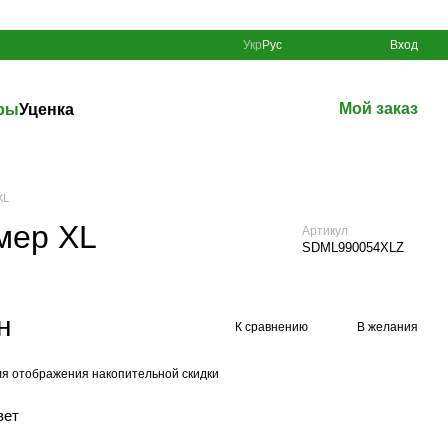
Укр
Рус
Вход
Мой заказ
ры
Уценка
XL
мер XL
Артикул
SDML990054XLZ
н
К сравнению
В желания
я отображения накопительной скидки
вет