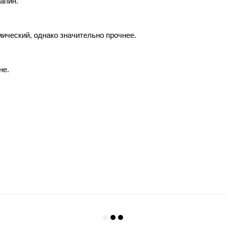
апин.
ический, однако значительно прочнее.
не.