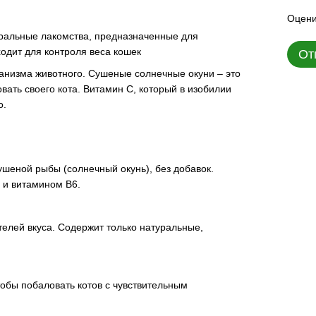
Оцени
уральные лакомства, предназначенные для
одит для контроля веса кошек
От
анизма животного. Сушеные солнечные окуни – это
вать своего кота. Витамин С, который в изобилии
о.
ушеной рыбы (солнечный окунь), без добавок.
 и витамином В6.
телей вкуса. Содержит только натуральные,
тобы побаловать котов с чувствительным