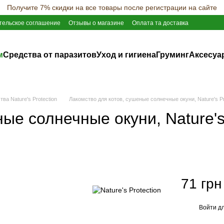
Получите 7% скидки на все товары после регистрации на сайте
тельское соглашение
Отзывы о магазине
Оплата та доставка
м
Средства от паразитов
Уход и гигиена
Груминг
Аксесуа
ва Nature's Protection
Лакомство для котов, сушеные солнечные окуни, Nature's Prote
ые солнечные окуни, Nature's 
71 грн
Войти
дл
%