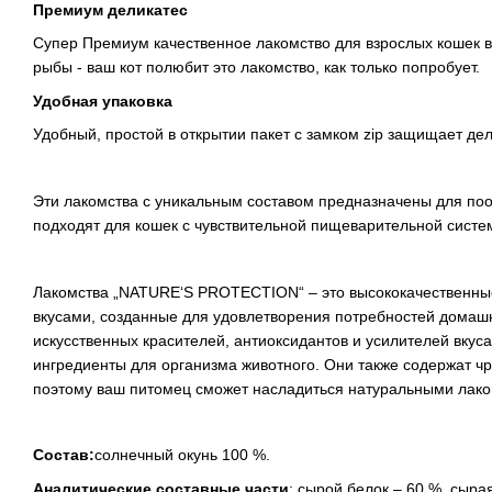
Премиум деликатес
Супер Премиум качественное лакомство для взрослых кошек в
рыбы - ваш кот полюбит это лакомство, как только попробует.
Удобная упаковка
Удобный, простой в открытии пакет с замком zip защищает дел
Эти лакомства с уникальным составом предназначены для по
подходят для кошек с чувствительной пищеварительной систе
Лакомства „NATURE‘S PROTECTION“ – это высококачественные
вкусами, созданные для удовлетворения потребностей домашн
искусственных красителей, антиоксидантов и усилителей вкус
ингредиенты для организма животного. Они также содержат ч
поэтому ваш питомец сможет насладиться натуральными лако
Состав:
солнечный окунь 100 %.
Аналитические составные части
: сырой белок – 60 %, сырая