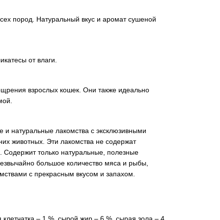
сех пород. Натуральный вкус и аромат сушеной
икатесы от влаги.
ощрения взрослых кошек. Они также идеально
мой.
 и натуральные лакомства с эксклюзивными
их животных. Эти лакомства не содержат
а. Содержит только натуральные, полезные
резвычайно большое количество мяса и рыбы,
мствами с прекрасным вкусом и запахом.
 клетчатка – 1 %, сырой жир – 6 %, сырая зола – 4