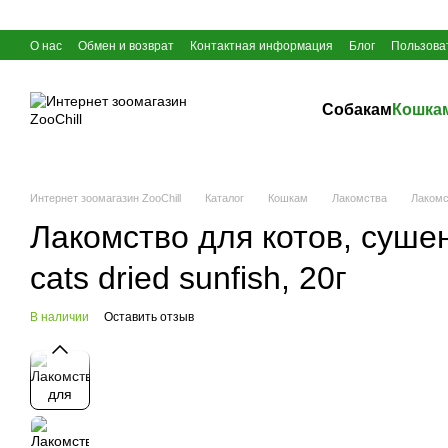
Перейти к основному контенту
О нас
Обмен и возврат
Контактная информация
Блог
Пользова
Собакам
Кошка
Интернет зоомагазин ZooChill
Каталог
Кошкам
Лакомства
Лакомст
Лакомство для котов, сушен
cats dried sunfish, 20г
В наличии
Оставить отзыв