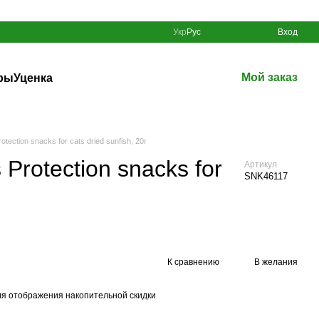
Укр
Рус
Вход
Мой заказ
ры
Уценка
ction snacks for cats dried sunfish, 20г
Protection snacks for
Артикул
SNK46117
К сравнению
В желания
я отображения накопительной скидки