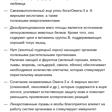
любимца.
Свежевытопленный жир утки
богатОмега-3 и -6
жирными кислотами, а также
полезными микроэлементами.
Дегидратированное мясо птицы
является источником
легкоусвояемых животных белков. Кроме того, оно
содержит цинк и витамины группы В, поддерживающих
хороший тонус мышц.
Нут (желтый турецкий горох)
насыщает организм
полезными растительными протеинами.
Наличие
овощей
и
фруктов
(зеленый горошек, мякоть
тыквы, морковь, сельдерей, свекла, яблоко) обеспечивает
необходимое количество клетчатки, которая стимулирует
перистальтику кишечника.
Сочетание незаменимых Омега-3 и -6 жирных кислот
(олеиновой, линолевой и др.), которые содержатся в
жире
лосося
, усиливает естественную защиту кожи и помогает
уменьшить проявления аллергических реакций.
Лекарственные травы
и
ягоды
благоприятно влияют на
работу систем организма и стимулируют иммунитет.