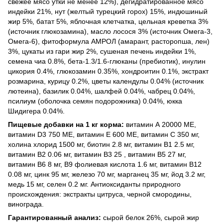
свежее мясо утки не менее 12%), дегидратированное мясо
индейки 21%, нут (желтый турецкий горох) 15%, индюшиный
жир 5%, батат 5%, яблочная клетчатка, цельная креветка 3%
(источник глюкозамина), масло лосося 3% (источник Омега-3,
Омега-6), фитоформула АМРОЛ (амарант, расторопша, лен)
3%, цукаты из гари жир 2%, сушеная печень индейки 1%,
семена чиа 0.8%, бета-1.3/1.6-глюканы (пребиотик), инулин
цикория 0.4%, глюкозамин 0.35%, хондроитин 0.1%, экстракт
розмарина, курицу 0.2%, цветы календулы 0.04% (источник
лютеина), базилик 0.04%, шалфей 0.04%, чабрец 0.04%,
псилиум (оболочка семян подорожника) 0.04%, юкка
Шидигера 0.04%.
Пищевые добавки на 1 кг корма:
витамин А 20000 МЕ,
витамин D3 750 МЕ, витамин Е 600 МЕ, витамин С 350 мг,
холина хлорид 1500 мг, биотин 2.8 мг, витамин В1 2.5 мг,
витамин В2 0.06 мг, витамин В3 25 , витамин В5 27 мг,
витамин В6 8 мг, В9 фолиевая кислота 1.6 мг, витамин В12
0.08 мг, цинк 95 мг, железо 70 мг, марганец 35 мг, йод 3.2 мг,
медь 15 мг, селен 0.2 мг. Антиоксиданты природного
происхождения: экстракты цитруса, черной смородины,
винограда.
Гарантированный анализ:
сырой белок 26%, сырой жир