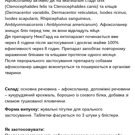
Афоксоланер активно діє на імагінальні стадії бліх
(Ctenocephalides felis та Ctenocephalides canis) та кліщів
(Dermacentor variabilis, Dermacentor reticulatus, Ixodes ricinus,
Ixodes scapularis, Rhipicephalus sanguineus,
Amblyommaicorsnis і Amblyommai americanum). Афоксоланер
знищує бліх перед тим, як вони відкладуть яйця.
Дія препарату НексГард на ектопаразит починається вже
через 4 години після застосування і досягає майже 100%
ефективності через 8 годин. Препарат запобігає повторному
зараженню бліхами та кліщами протягом одного місяця.
Після перорального застосування препарату собакам
афоксоланер швидко всмоктується та поширюється в організмі
тварини.
Склад:
основна речовина – афоксоланер, допоміжні речовини
– кукурудзяний крохмаль, борошно із соєвого білка, добавка зі
смаком тушкованої яловичини.
Форма випуску:
жувальні пігулки для орального
застосування. Таблетки фасуються по 3 штуки у блістери.
Як застосовувати: