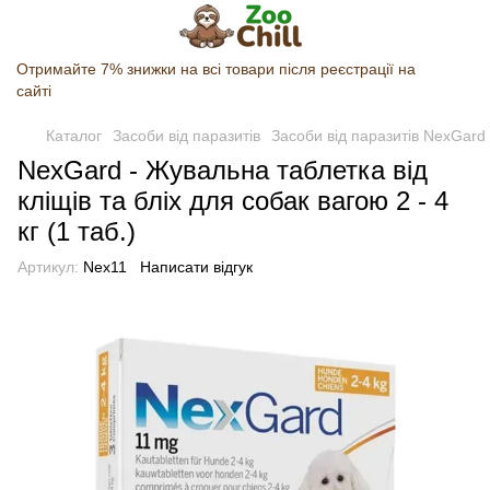
Отримайте 7% знижки на всі товари після реєстрації на
сайті
Каталог
Засоби від паразитів
Засоби від паразитів NexGard
NexGard - Жувальна таблетка від
кліщів та бліх для собак вагою 2 - 4
кг (1 таб.)
Артикул:
Nex11
Написати відгук