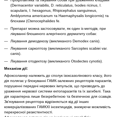
Профілактика та лікування собак при ураженнях кліщами
(Dermacentor variabilis, D. reticulatus, Ixodes ricinus, I.
scapularis, I. hexagonus, Rhipicephalus sanguineus,
Amblyomma americanum та Haemaphysalis longicornis) та
блохами (Ctenocephalides fe.
Препарат можна застосовувати, як один із методів, при
лікуванні блошиного алергічного дерматиту собак:
Лікування демодекозу (викликаного Demodex canis).
Лікування саркоптозу (викликаного Sarcoptes scabiei var.
canis).
Лікування отодектозу (викликаного Otodectes cynotis).
Механізм дії:
Афоксоланер належить до сполук ізоксазолінового класу, його
дія полягає у блокуванні ГАМК-залежних рецепторів паразитів,
порушенні передачі нервових імпульсів, що призводить до
ураження нервової системи ектопаразитів та їх загибелі. Така
дія характерна лише безхребетною та безпечною для ссавців.
Зв'язування рецептора відрізняється від дії інших
комерціалізованих ГАМКХІ інсектицидів, знижуючи можливість
перехресної резистентності.