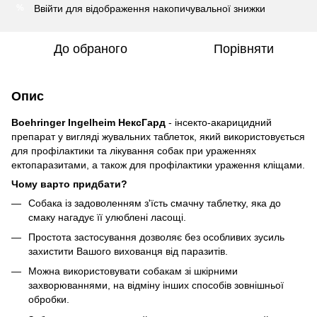
Ввійти
для відображення накопичувальної знижки
%
До обраного
Порівняти
Опис
Boehringer Ingelheim НексГард
- інсекто-акарицидний
препарат у вигляді жувальних таблеток, який використовується
для профілактики та лікування собак при ураженнях
ектопаразитами, а також для профілактики ураження кліщами.
Чому варто придбати?
Собака із задоволенням з'їсть смачну таблетку, яка до
смаку нагадує її улюблені ласощі.
Простота застосування дозволяє без особливих зусиль
захистити Вашого вихованця від паразитів.
Можна використовувати собакам зі шкірними
захворюваннями, на відміну інших способів зовнішньої
обробки.