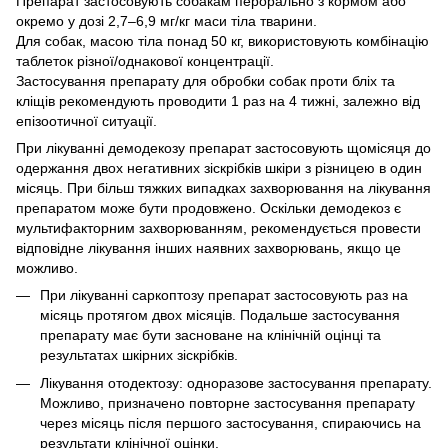
Препарат застосовують собакам перорально з кормом або
окремо у дозі 2,7–6,9 мг/кг маси тіла тварини.
Для собак, масою тіла понад 50 кг, використовують комбінацію
таблеток різної/однакової концентрації.
Застосування препарату для обробки собак проти бліх та
кліщів рекомендують проводити 1 раз на 4 тижні, залежно від
епізоотичної ситуації.
При лікуванні демодекозу препарат застосовують щомісяця до
одержання двох негативних зіскрібків шкіри з різницею в один
місяць. При більш тяжких випадках захворювання на лікування
препаратом може бути продовжено. Оскільки демодекоз є
мультифакторним захворюванням, рекомендується провести
відповідне лікування інших наявних захворювань, якщо це
можливо.
При лікуванні саркоптозу препарат застосовують раз на
місяць протягом двох місяців. Подальше застосування
препарату має бути засноване на клінічній оцінці та
результатах шкірних зіскрібків.
Лікування отодектозу: одноразове застосування препарату.
Можливо, призначено повторне застосування препарату
через місяць після першого застосування, спираючись на
результати клінічної оцінки.