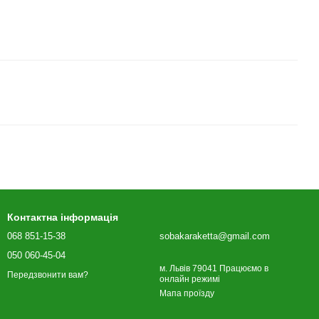
Контактна інформація
068 851-15-38
sobakaraketta@gmail.com
050 060-45-04
м. Львів 79041 Працюємо в
Передзвонити вам?
онлайн режимі
Мапа проїзду