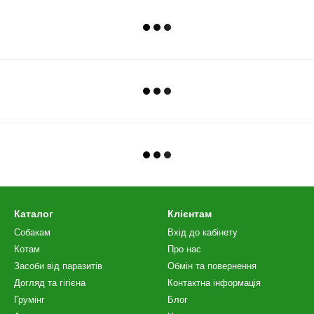
Каталог
Клієнтам
Собакам
Вхід до кабінету
Котам
Про нас
Засоби від паразитів
Обмін та повернення
Догляд та гігієна
Контактна інформація
Грумінг
Блог