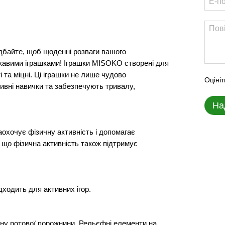
дбайте, щоб щоденні розваги вашого
ікавими іграшками! Іграшки MISOKO створені для
і та міцні. Ці іграшки не лише чудово
Оцініт
ивні навички та забезпечують тривалу,
На
аохочує фізичну активність і допомагає
 що фізична активність також підтримує
дходить для активних ігор.
ну ротової порожнини. Рельєфні елементи на