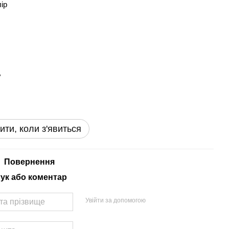
лір
ити, коли з'явиться
Повернення
гук або коментар
Увійти за допомогою