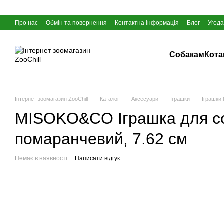
Перейти до основного контенту
Про нас
Обмін та повернення
Контактна інформація
Блог
Угода
Собакам
Кот
Інтернет зоомагазин ZooChill
Каталог
Аксесуари
Іграшки
Іграшки
MISOKO&CO Іграшка для соб
помаранчевий, 7.62 см
Немає в наявності
Написати відгук