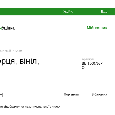
Укр
Рус
Вхід
Мій кошик
и
Уцінка
анчевий, 7.62 см
ця, вініл,
Артикул
BEITJ00795P-
O
н
Порівняти
В бажання
ля відображення накопичувальної знижки