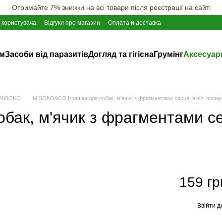
Отримайте 7% знижки на всі товари після реєстрації на сайті
 користувача
Відгуки про магазин
Оплата и доставка
ам
Засоби від паразитів
Догляд та гігієна
Грумінг
Аксесуар
 MISOKO
MISOKO&CO Іграшка для собак, м'ячик з фрагментами серця, вініл, помар
ак, м'ячик з фрагментами сер
159 гр
Ввійти
д
%