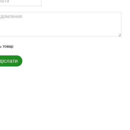
ь товар
діслати