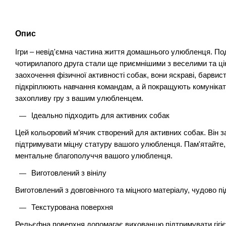
Опис
Ігри – невід'ємна частина життя домашнього улюбленця. По
чотирилапого друга стали ще приємнішими з веселими та ц
заохочення фізичної активності собак, вони яскраві, барвист
підкріплюють навчання командам, а й покращують комунікат
захопливу гру з вашим улюбленцем.
Ідеально підходить для активних собак
Цей кольоровий м’ячик створений для активних собак. Він з
підтримувати міцну статуру вашого улюбленця. Пам'ятайте,
ментальне благополуччя вашого улюбленця.
Виготовлений з вінілу
Виготовлений з довговічного та міцного матеріалу, чудово пі
Текстурована поверхня
Рельєфна поверхня допомагає вихованцю підтримувати гігіє