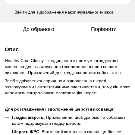
Ввійти
для відображення накопичувальної знижки
%
До обраного
Порівняти
Опис
Healthy Coat Glossy - кондиціонер з преміум інгредієнтів і
масла ши для згладжування і зволоження шерсті вашого
вихованця. Призначений для гладкошерстних собак і котів.
Засіб відрізняється сприянням відновленню шерсті,
зволожуючими і антистатичними властивостями, тому він може
допомогти контролювати електризацію шерсті.
Для розгладження і зволоження шерсті вихованця:
Гладка шерсть
. Призначений, щоб допомогти собакам і
котам підтримувати гладку шерсть.
Шерсть ФРС
. Вітамінний комплекс в складі ще більше