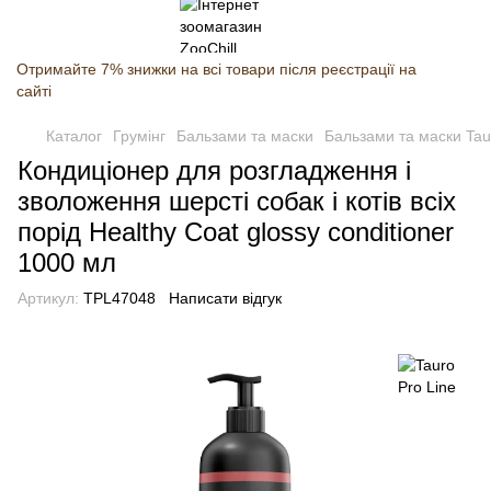
Отримайте 7% знижки на всі товари після реєстрації на
сайті
Каталог
Грумінг
Бальзами та маски
Бальзами та маски Tau
Кондиціонер для розгладження і
зволоження шерсті собак і котів всіх
порід Healthy Coat glossy conditioner
1000 мл
Артикул:
TPL47048
Написати відгук