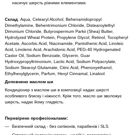
насичує шерсть різними елементами.
Склад
: Aqua, Cetearyl Alcohol, Behenamidopropyl
Dimethylamine, Behentrimonium Chloride, Distearoylethyl
Dimonium Chloride, Butyrospermum Parkii (Shea) Butter,
Hydrolyzed Wheat Protein, Propylene Glycol, Retinol, Tocopheryl
Acetate, Ascorbic Acid, Niacinamide, Pantothenic Acid, Linoleic
Acid, Linolenic Acid, Arachidonic Acid, PEG-40 Hydrogenated
Castor Oil, Sodium Benzoate, Glycerin, Guar
Hydroxypropyltrimonium, Lactic Acid, Sodium Polyacrylate,
Sodium Stearoyl Glutamate, Citric Acid, Phenoxyethanol,
Ethylhexylglycerin, Parfum, Hexyl Cinnamal, Linalool.
Доповнено маслом ши
Кондиціонер з маслом ши в композиції надає шерсті
особливого блиску і ніжності. Крім того, масло ши зволожує
шерсть, надає йому гладкість.
Перевірено професіоналами:
Безпечний склад - без силіконів, парабенів і SLS.
Створений селекціонерами - надійні, високоякісні