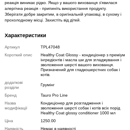
реакція виникає рідко. Якщо у вашого вихованця з'явилася
алергічна реакція - припиніть використання продукту.
Зберігати добре закритим, в оригінальній упаковці, в сухому і
прохолодному місці. Захистіть від дітей.
Характеристики
Артикул
TPL47048
Короткий опис
Healthy Coat Glossy - кондиціонер з преміум
інгредієнтів і масла ши для згладжування і
зволоження шерсті вашого вихованця.
Призначений для гладкошерстних собак і
котів.
додаткові
Грумінг
розділи
Бренд
Tauro Pro Line
Назва
Кондиціонер для розгладження і
модифікації
зволоження шерсті собак і котів всіх порід
Healthy Coat glossy conditioner 1000 мл
Ціна
1250.00
Наявність
Немає в наявності