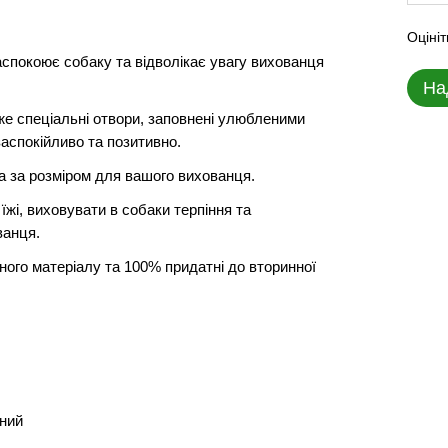
Оцініт
аспокоює собаку та відволікає увагу вихованця
На
дже спеціальні отвори, заповнені улюбленими
заспокійливо та позитивно.
ова за розміром для вашого вихованця.
жі, виховувати в собаки терпіння та
ванця.
ічного матеріалу та 100% придатні до вторинної
ений