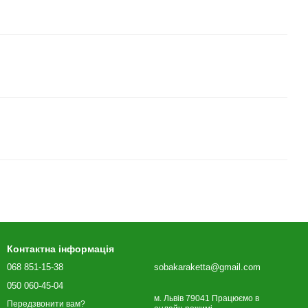
Контактна інформація
068 851-15-38
sobakaraketta@gmail.com
050 060-45-04
м. Львів 79041 Працюємо в
Передзвонити вам?