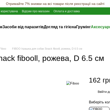
Отримайте 7% знижки на всі товари після реєстрації на сайті
 користувача
Відгуки про магазин
Оплата и доставка
ам
Засоби від паразитів
Догляд та гігієна
Грумінг
Аксесуар
Fiboo
FIBOO Іграшка для собак Snack fibooll, рожева, D 6.5 см
ck fibooll, рожева, D 6.5 см
162 гр
Ввійти
д
%
Виберіть ко