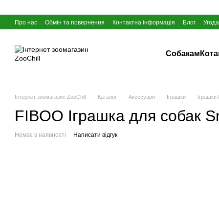
Перейти до основного контенту
Про нас
Обмін та повернення
Контактна інформація
Блог
Угода
Собакам
Кот
Інтернет зоомагазин ZooChill
Каталог
Аксесуари
Іграшки
Іграшки 
FIBOO Іграшка для собак Sna
Немає в наявності
Написати відгук