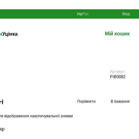
Укр
Рус
Вхід
Мій кошик
и
Уцінка
Артикул
FIB0082
н
Порівняти
В бажання
ля відображення накопичувальної знижки
лір