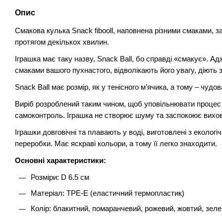
Опис
Смакова кулька Snack fibooll, наповнена різними смаками, з
протягом декількох хвилин.
Іграшка має таку назву, Snack Ball, бо справді «смакує». А
смаками вашого пухнастого, відволікають його увагу, діють 
Snack Ball має розмір, як у тенісного м’ячика, а тому – чуд
Виріб розроблений таким чином, щоб уповільнювати процес ї
самоконтроль. Іграшка не створює шуму та заспокоює вихо
Іграшки довговічні та плавають у воді, виготовлені з еколог
переробки. Має яскраві кольори, а тому її легко знаходити.
Основні характеристики:
Розміри: D 6.5 см
Матеріал: TPE-E (еластичний термопластик)
Колір: блакитний, помаранчевий, рожевий, жовтий, зел