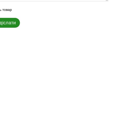
ь товар
діслати